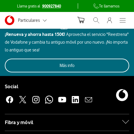
Llama gratis al
900927840
Te llamamos
Menu nave
Ir a la pagina principal de vodafone.es
Menu navegación Segmento
Particulares
Inicio
Abrir buscador. Abr
Abre e
¿Puedo
Dispositivos
¡Renueva y ahorra hasta 150€!
comprar
Aprovecha el servicio "Reestrena"
Autónomos
de Vodafone y cambia tu antiguo móvil por uno nuevo. ¡No importa
un
Pymes
Móviles
Gaming
Smartwatch
Ordenadores
lo antiguo que sea!
dispositivo
en
Auriculares
Grandes empresas
Vodafone
Más info
y AA.PP.
sin
Pie de página de Vodafone
contratar
Enlaces a las redes sociales de Vodafone
Social
Apple
una tarifa?
No,
Samsung
la
adquisición
Xiaomi
Fibra y móvil
de
un
OPPO