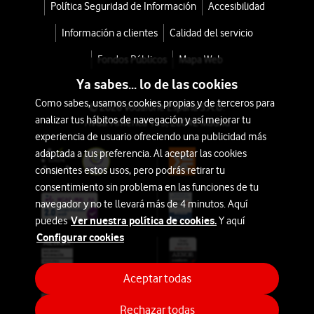
Belleza
Política Seguridad de Información
Accesibilidad
Vodafone.
Las
Información a clientes
Calidad del servicio
Auriculares
mejores
Fondos Públicos
Mapa Web
ofertas,
Hogar
Ya sabes... lo de las cookies
descuentos
y
Como sabes, usamos cookies propias y de terceros para
y
© 2026 Vodafone España S.A.U.
Ocio
analizar tus hábitos de navegación y así mejorar tu
las
Avda. América 115, 28042 Madrid
experiencia de usuario ofreciendo una publicidad más
opciones
Aires
adaptada a tus preferencia. Al aceptar las cookies
de
Acondicionados
consientes estos usos, pero podrás retirar tu
financiación
consentimiento sin problema en las funciones de tu
más
Imagen
navegador y no te llevará más de 4 minutos. Aquí
ventajosas
Ver nuestra política de cookies.
puedes
Y aquí
y
suelen
Configurar cookies
Sonido
estar
vinculadas
Marcas
Aceptar todas
a
la
Rechazar todas