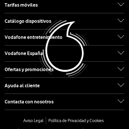
Tarifas móviles
dispositivo
en
Motorola
Catálogo dispositivos
nuestro
Etiqueta
catálogo
debe
Vodafone entretenimiento
ir
Lo
asociada
Vodafone España
último
a
en
la
Ofertas y promociones
tecnología
contratación
desde
o
Ayuda al cliente
0€
al
mantenimiento
Móviles
Contacta con nosotros
de
con
un
IA
servicio
Aviso Legal
Política de Privacidad y Cookies
de