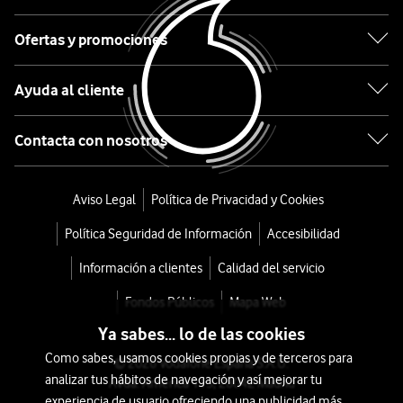
8
Ofertas y promociones
Gris
47mm
Ayuda al cliente
desde
Contacta con nosotros
900
€
Aviso Legal
Política de Privacidad y Cookies
o
19
Política Seguridad de Información
Accesibilidad
€/mes
x
Información a clientes
Calidad del servicio
36
meses
Fondos Públicos
Mapa Web
+
Ya sabes... lo de las cookies
Tarifa
Como sabes, usamos cookies propias y de terceros para
© 2026 Vodafone España S.A.U.
Móvil
analizar tus hábitos de navegación y así mejorar tu
Avda. América 115, 28042 Madrid
experiencia de usuario ofreciendo una publicidad más