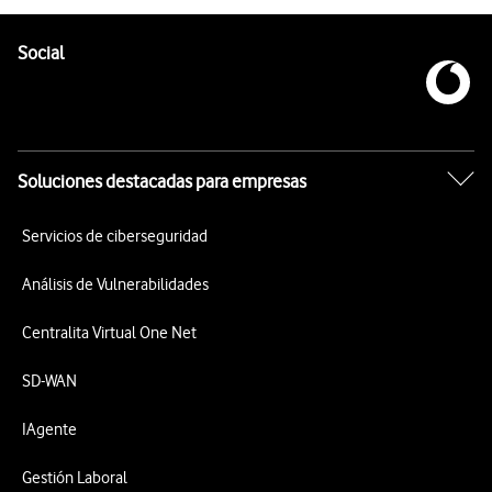
Pie de página de Vodafone
Enlaces a las redes sociales de Vodafone
Social
Soluciones destacadas para empresas
Servicios de ciberseguridad
Análisis de Vulnerabilidades
Centralita Virtual One Net
SD-WAN
IAgente
Gestión Laboral