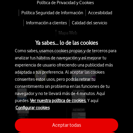
Política de Privacidad y Cookies
Política Seguridad de Información
Accesibilidad
Información a clientes
Calidad del servicio
Mapa Web
Ya sabes... lo de las cookies
Como sabes, usamos cookies propias y de terceros para
© 2026 Vodafone España S.A.U.
analizar tus hábitos de navegación y así mejorar tu
Avda. América 115, 28042 Madrid
experiencia de usuario ofreciendo una publicidad más
adaptada a tus preferencia. Al aceptar las cookies
consientes estos usos, pero podrás retirar tu
consentimiento sin problema en las funciones de tu
navegador y no te llevará más de 4 minutos. Aquí
puedes
Ver nuestra política de cookies.
Y aquí
Configurar cookies
Aceptar todas