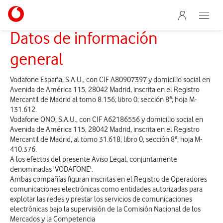
Menu nave
Ir a la pagina principal de vodafone.es
Abre e
Menu navegación Segmento
Datos de información
general
Vodafone España, S.A.U., con CIF A80907397 y domicilio social en
Avenida de América 115, 28042 Madrid, inscrita en el Registro
Mercantil de Madrid al tomo 8.156; libro 0; sección 8ª; hoja M-
131.612.
Vodafone ONO, S.A.U., con CIF A62186556 y domicilio social en
Avenida de América 115, 28042 Madrid, inscrita en el Registro
Mercantil de Madrid, al tomo 31.618; libro 0; sección 8ª; hoja M-
410.376.
A los efectos del presente Aviso Legal, conjuntamente
denominadas 'VODAFONE'.
Ambas compañías figuran inscritas en el Registro de Operadores
comunicaciones electrónicas como entidades autorizadas para
explotar las redes y prestar los servicios de comunicaciones
electrónicas bajo la supervisión de la Comisión Nacional de los
Mercados y la Competencia