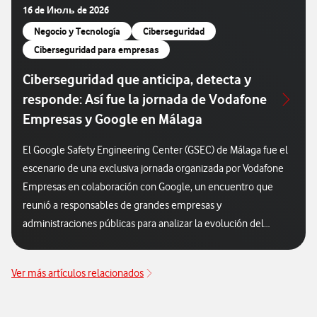
16 de Июль de 2026
Negocio y Tecnología
Ciberseguridad
Ciberseguridad para empresas
Ciberseguridad que anticipa, detecta y
responde: Así fue la jornada de Vodafone
Empresas y Google en Málaga
El Google Safety Engineering Center (GSEC) de Málaga fue el
escenario de una exclusiva jornada organizada por Vodafone
Empresas en colaboración con Google, un encuentro que
reunió a responsables de grandes empresas y
administraciones públicas para analizar la evolución del
panorama de la ciberseguridad y conocer las tecnologías que
están redefiniendo la protección frente a las amenazas
Ver más artículos relacionados
digitales. La sesión, celebrada el pasado 18 de junio, puso de
manifiesto que la ciberseguridad ha dejado de ser únicamente
una cuestión de protección para convertirse en una disciplina