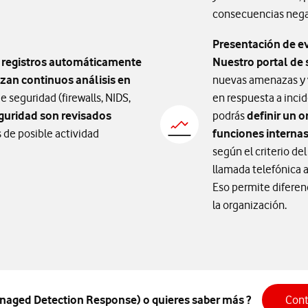
consecuencias nega
Presentación de e
s registros automáticamente
Nuestro portal de 
izan continuos análisis en
nuevas amenazas y 
 seguridad (firewalls, NIDS,
en respuesta a inci
guridad son revisados
podrás
definir un 
 de posible actividad
funciones internas
según el criterio del
llamada telefónica 
Eso permite diferenc
la organización.
naged Detection Response) o quieres saber más ?
Cont