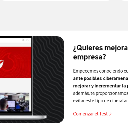
¿Quieres mejorar
empresa?
Empecemos conociendo cuá
ante posibles
ciberamen
mejorar y incrementar la
además, te proporcionamo
evitar este tipo de ciberata
Comenzar el Test
Ciberse