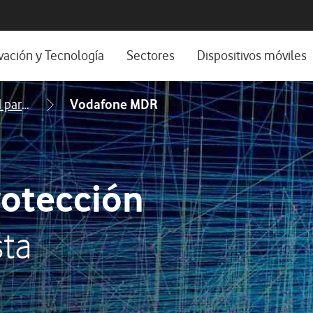
os, ayuda e idioma
positivos de escritorio
vación y Tecnología
Sectores
Dispositivos móviles
os
stema de Innovación
Sector Privado
Ciberseguridad para grandes empresas
Vodafone MDR
Nuestra Visión
Sector Público
os y webinars
Wholesale
mes y estudios
Experiencias de clientes
rotección
Experiencias 5G
sta