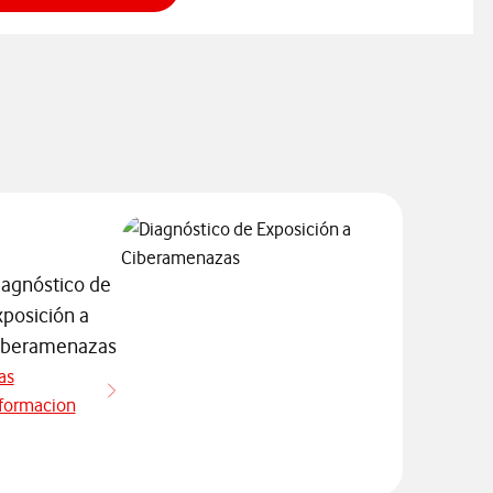
iagnóstico de
xposición a
iberamenazas
as
formacion