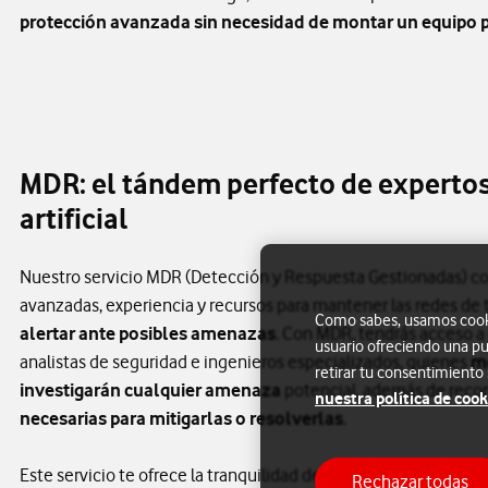
protección avanzada sin necesidad de montar un equipo 
MDR: el tándem perfecto de expertos
artificial
Nuestro servicio MDR (Detección y Respuesta Gestionadas) 
avanzadas, experiencia y recursos para mantener las redes de 
Como sabes, usamos cookie
alertar ante posibles amenazas
. Con MDR, tendrás acceso a
usuario ofreciendo una pu
analistas de seguridad e ingenieros especializados, quienes
mo
retirar tu consentimiento
investigarán cualquier amenaza
potencial, además de reco
nuestra política de cook
necesarias para mitigarlas o resolverlas
.
Este servicio te ofrece la tranquilidad de contar con las capa
Rechazar todas