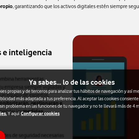
propio
, garantizando que los activos digitales estén siempre segu
 e inteligencia
combina herramientas
Ya sabes... lo de las cookies
tu empresa siempre vigiladas y
s propias y de terceros para analizar tus hábitos de navegación y así me
 un equipo de expertos,
blicidad más adaptada a tus preferencia. Al aceptar las cookies consiente
nitorizarán, gestionarán e
 sin problema en las funciones de tu navegador y no te llevará más de 4
mendar las
medidas
ies.
Configurar cookies
Y aquí
cidades de seguridad necesarias