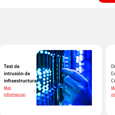
Test de
D
intrusión de
E
infraestructura
C
Mas
M
informacion
in