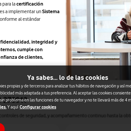
a para la
certificación
ones a implementar un
Sistema
onforme al estándar
fidencialidad, integridad y
internos, cumple con
onfianza de clientes,
Ya sabes... lo de las cookies
s propias y de terceros para analizar tus hábitos de navegación y así me
blicidad más adaptada a tus preferencia. Al aceptar las cookies consiente
O 27001?
 sin problema en las funciones de tu navegador y no te llevará más de 4
ies.
Configurar cookies
Y aquí
 y controles de seguridad, y acompañamiento continuo hasta la obte