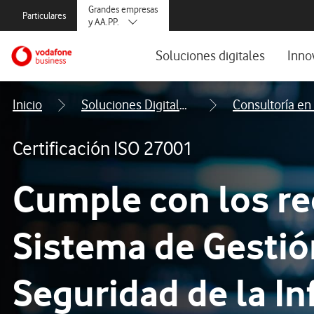
Abrir formulario de solicitud de contacto
Menús secundarios. Enlace a particulares, empresas y autónom
Grandes empresas
Particulares
y AA.PP.
Menus de segmentación para empresas y autónomos
Menu navegación principal. Para dis
Autónomos
Ir a la pagina principal de vodafone.es
Soluciones digitales
Inno
Pymes
Ver todos los productos y servici
Ecosi
Inicio
Soluciones Digitales Grandes Empresas
Conectividad
Blog 
Certificación ISO 27001
Ciberseguridad
Event
Servicios Cloud
Infor
Cumple con los re
Workplace
Sistema de Gestió
Digitalización del Ciclo del Agua
Soluciones IoT
Seguridad de la I
IA para empresas