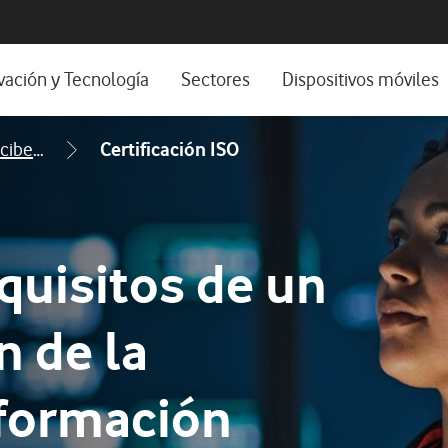
os, ayuda e idioma
positivos de escritorio
vación y Tecnología
Sectores
Dispositivos móviles
os
stema de Innovación
Sector Privado
Consultoría en ciberseguridad
Certificación ISO
Nuestra Visión
Sector Público
os y webinars
Wholesale
mes y estudios
Experiencias de clientes
quisitos de un
Experiencias 5G
n de la
nformación