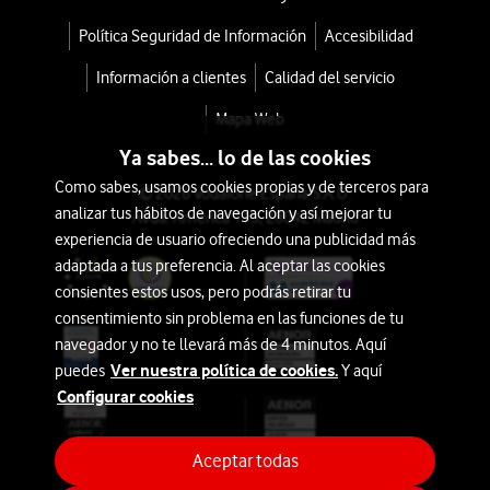
Política Seguridad de Información
Accesibilidad
Información a clientes
Calidad del servicio
Mapa Web
Ya sabes... lo de las cookies
Como sabes, usamos cookies propias y de terceros para
© 2026 Vodafone España S.A.U.
analizar tus hábitos de navegación y así mejorar tu
Avda. América 115, 28042 Madrid
experiencia de usuario ofreciendo una publicidad más
adaptada a tus preferencia. Al aceptar las cookies
consientes estos usos, pero podrás retirar tu
consentimiento sin problema en las funciones de tu
navegador y no te llevará más de 4 minutos. Aquí
Ver nuestra política de cookies.
puedes
Y aquí
Configurar cookies
¿Necesitas información?
Te asesoramos
Aceptar todas