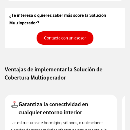
¿Te interesa o quieres saber más sobre la Solución
Multioperador?
Contacta con un asesor
Contacta con un asesor
Ventajas de implementar la Solución de
Cobertura Multioperador
Garantiza la conectividad en
cualquier entorno interior
Las estructuras de hormigón, sótanos, o ubicaciones
L