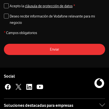
Acepto la
cláusula de protección de datos
*
Deseo recibir información de Vodafone relevante para mi
negocio
*
Campos obligatorios
Enviar
Pie de página de Vodafone
Enlaces a las redes sociales de Vodafone
Social
Soluciones destacadas para empresas