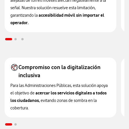
alejadas de torres móviles afectan negativamente a la
t
señal. Nuestra solución resuelve esta limitación,
c
accesibilidad móvil sin importar el
garantizando la
s
operador.
e
Compromiso con la digitalización
inclusiva
A
n
Para las Administraciones Públicas, esta solución apoya
i
acercar los servicios digitales a todos
el objetivo de
los ciudadanos,
evitando zonas de sombra en la
cobertura.