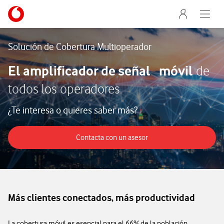
Abrir formulario de solicitud de contacto
Menu nave
Ir a la pagina principal de vodafone.es
Abre e
Menu navegación Segmento
Solución de Cobertura Multioperador
El amplificador de señal móvil
de
todos los operadores
¿Te interesa o quieres saber más?
Contacta con un asesor
Contacta con un asesor
Más clientes conectados, más productividad
La cobertura móvil es esencial para el 66% de la población