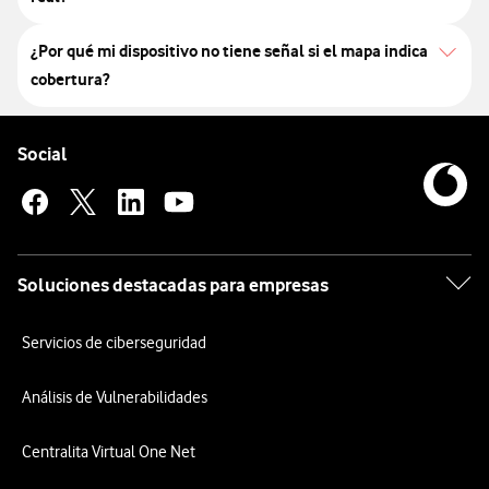
¿Por qué mi dispositivo no tiene señal si el mapa indica
cobertura?
Pie de página de Vodafone
Enlaces a las redes sociales de Vodafone
Social
Soluciones destacadas para empresas
Servicios de ciberseguridad
Análisis de Vulnerabilidades
Centralita Virtual One Net