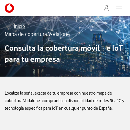
Menu nave
Ir a la pagina principal de vodafone.es
Abre e
Menu navegación Segmento
Inicio
Mapa de cobertura Vodafone
Consulta la cobertura móvil e IoT
para tu empresa
Localiza la señal exacta de tu empresa con nuestro mapa de
cobertura Vodafone: comprueba la disponibilidad de redes 5G, 4G y
tecnología específica para IoT en cualquier punto de España.