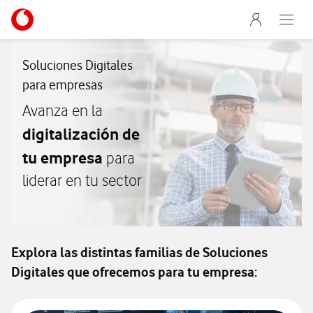
Abrir formulario de solicitud de contacto
Menu nave
Ir a la pagina principal de vodafone.es
Abre e
Menu navegación Segmento
Soluciones Digitales
para empresas
Avanza en la
digitalización de
tu empresa
para
liderar en tu sector
Explora las distintas familias de Soluciones
Digitales que ofrecemos para tu empresa: