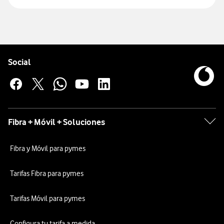
Pie de página de Vodafone
Enlaces a las redes sociales de Vodafone
Social
Fibra + Móvil + Soluciones
Fibra y Móvil para pymes
Tarifas Fibra para pymes
Tarifas Móvil para pymes
Configura tu tarifa a medida