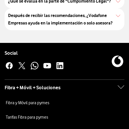
¿Qué se evalúa en la parte de "Cumplimiento Legal"?
Después de recibir las recomendaciones, ¿Vodafone
Empresas ayuda en la implementación o solo asesora?
Pie de página de Vodafone
Enlaces a las redes sociales de Vodafone
Social
Fibra + Móvil + Soluciones
Fibra y Móvil para pymes
Tarifas Fibra para pymes