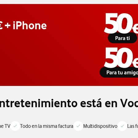
€ + iPhone
 a toda la información sobre el plan amigo de vodafone
entretenimiento está en Vo
ne TV
Todo en la misma factura
Multidispositivo
Las 