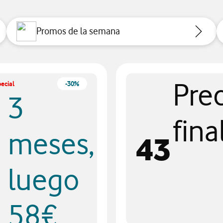
Promos de la semana
Pre
ecial
-30%
3
fina
meses,
43
luego
58€