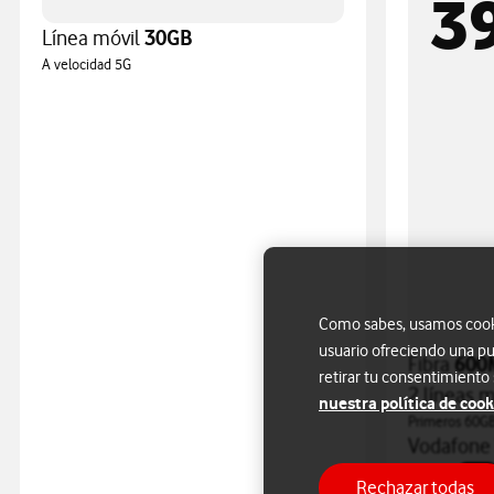
3
Línea móvil
30GB
A velocidad 5G
Como sabes, usamos cookie
usuario ofreciendo una pu
Fibra
600
retirar tu consentimiento
2 líneas 
nuestra política de cook
Primeros 60GB
Vodafon
+
Rechazar todas