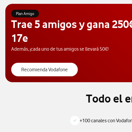
Plan Amigo
Trae 5 amigos y gana 250
17e
Además, ¡cada uno de tus amigos se llevará 50€!
"recomienda vodafonde", accede
Recomienda Vodafone
Ningún DL con id -1
Todo el 
+100 canales con Vodafo