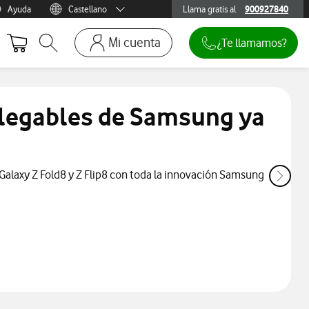
Ayuda
Castellano
Llama gratis al
900927840
900927840
Menu idioma
Català
Mi cuenta
¿Te llamamos?
Abrir buscador. Abre en ventana modal
Ir a la pagina acceso clientes. Abre en p
Mi Vodafone
Móviles y dispositivos
legables de Samsung ya
Añadir línea adicional
Mis facturas
alaxy Z Fold8 y Z Flip8 con toda la innovación Samsung
Mis pedidos
Recargas