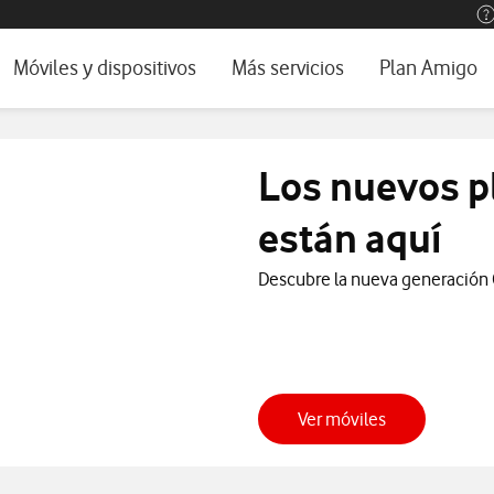
os, ayuda e idioma
rio
Móviles y dispositivos
Más servicios
Plan Amigo
one TV
Móviles
Alianza Vodafone e Iberdrola
l 5G
Imagen y Sonido
Servicios avanzados
Los nuevos p
tura
Ver todos
están aquí
encias
Descubre la nueva generación G
Ver móviles