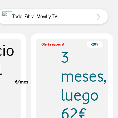
Todo: Fibra, Móvil y TV
cio
Oferta especial
-28%
3
l
meses,
€/mes
luego
62€