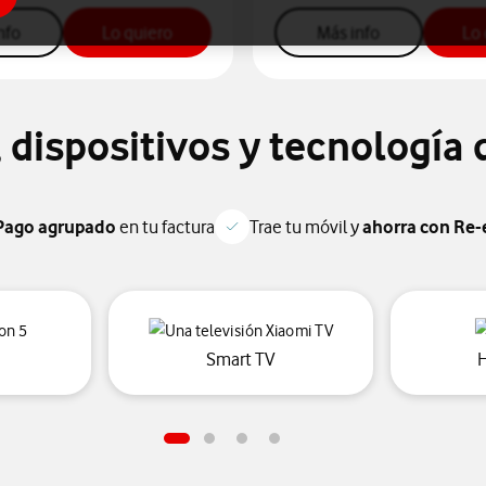
ntratar la tarifa Línea móvil 30GB
mas info sobre para contratar tarifa fibra 600mb 2 líneas ilimit
botón "Lo quiero", para contratar tarifa fi
más info sobre 
nfo
Lo quiero
Más info
Lo 
 dispositivos y tecnología
Pago agrupado
en tu factura
Trae tu móvil y
ahorra con Re-
itivos móviles de vodafone
gaming", accede al catálogo de dispositivos de gaming de vodafo
"smart tv", accede al catálo
Smart TV
H