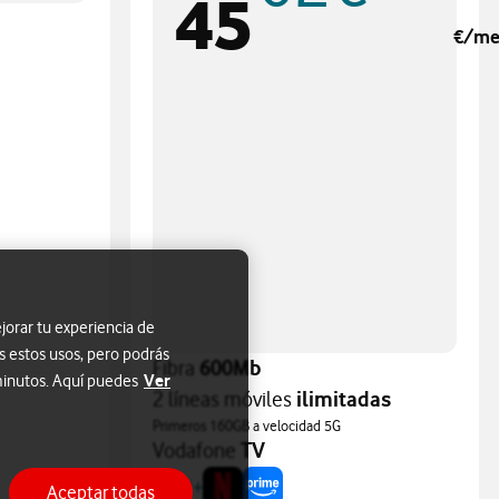
45
€/me
jorar tu experiencia de
s estos usos, pero podrás
Fibra
600Mb
Ver
 minutos. Aquí puedes
2 líneas móviles
ilimitadas
Primeros 160GB a velocidad 5G
Vodafone
TV
+
Aceptar todas