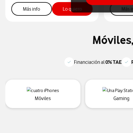
más info sobre la tarifa Línea móvil 30GB
botón "Lo quiero", para co
Más info
Lo quiero
Más i
Móviles,
Financiación al
0% TAE
"móviles", accede al catálogo de dispos
"
Móviles
Gaming