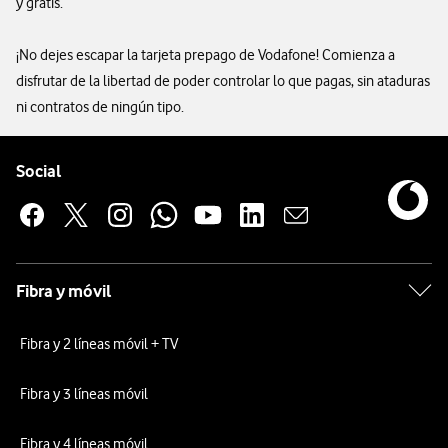
y gratis.
¡No dejes escapar la tarjeta prepago de Vodafone! Comienza a
disfrutar de la libertad de poder controlar lo que pagas, sin ataduras
ni contratos de ningún tipo.
Pie de página de Vodafone
Enlaces a las redes sociales de Vodafone
Social
Fibra y móvil
Fibra y 2 líneas móvil + TV
Fibra y 3 líneas móvil
Fibra y 4 líneas móvil