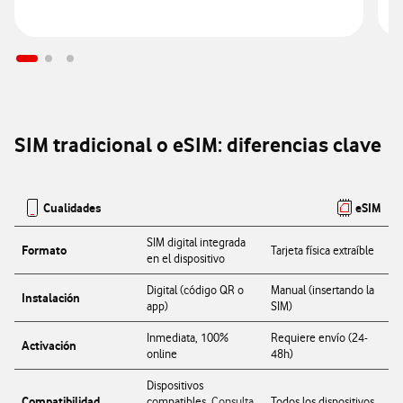
V
SIM tradicional o eSIM: diferencias clave
Cualidades
eSIM
Tabla de tarifas
SIM digital integrada
Formato
Tarjeta física extraíble
en el dispositivo
Digital (código QR o
Manual (insertando la
Instalación
app)
SIM)
Inmediata, 100%
Requiere envío (24-
Activación
online
48h)
Dispositivos
Compatibilidad
compatibles.
Consulta
Todos los dispositivos