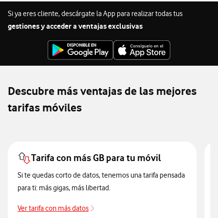
Si ya eres cliente, descárgate la App para realizar todas tus
gestiones y acceder a ventajas exclusivas
Descubre más ventajas de las mejores
tarifas móviles
Tarifa con más GB para tu móvil
Si te quedas corto de datos, tenemos una tarifa pensada
para ti: más gigas, más libertad.
P
o
Ver tarifa con más datos
ver tarifa con mas datos