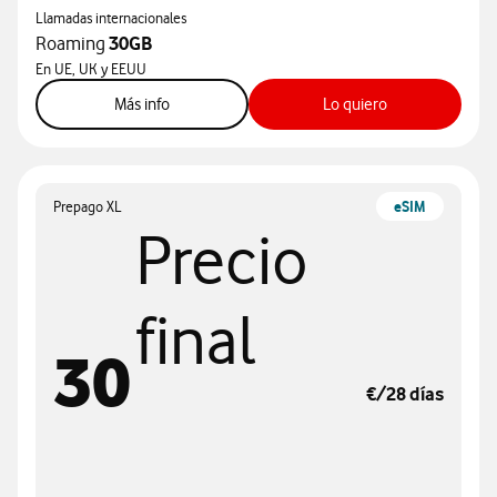
Llamadas internacionales
Roaming
30GB
En UE, UK y EEUU
sobre tarifa L
sobre tarifa L
Más info
Lo quiero
Prepago XL
eSIM
Precio
final
30
€/28 días