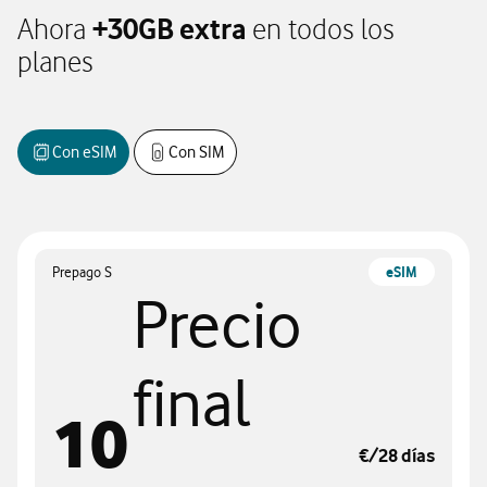
+30GB extra
Ahora
en todos los
planes
Con eSIM
Con SIM
Prepago S
eSIM
Precio
final
10
€/28 días