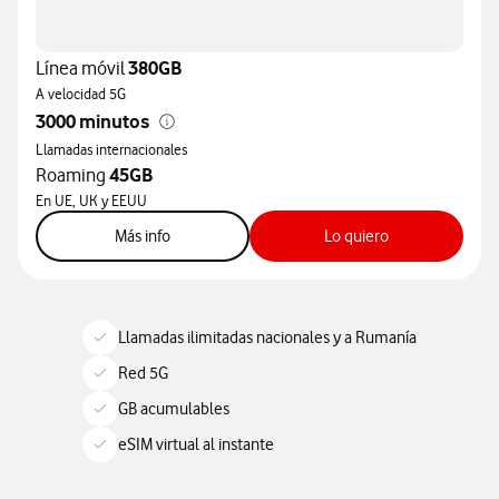
Línea móvil
380GB
A velocidad 5G
3000 minutos
Llamadas internacionales
Roaming
45GB
En UE, UK y EEUU
sobre tarifa XL
sobre tarifa XL
Más info
Lo quiero
Llamadas ilimitadas nacionales y a Rumanía
Red 5G
GB acumulables
eSIM virtual al instante