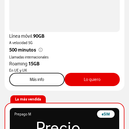
Línea móvil
90GB
A velocidad 5G
500 minutos
Llamadas internacionales
Roaming
15GB
En UE y UK
sobre tarifa S
sobre tarifa S
Más info
Lo quiero
La más vendida
Prepago M
eSIM
Precio