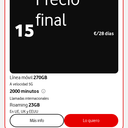
final
15
€/28 días
Línea móvil
270GB
A velocidad 5G
2000 minutos
Llamadas internacionales
Roaming
23GB
En UE, UK y EEUU
sobre tarifa M
sobre tarifa M
Más info
Lo quiero