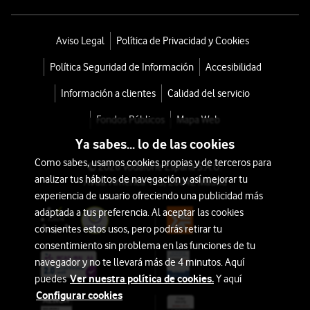
Aviso Legal
Política de Privacidad y Cookies
Política Seguridad de Información
Accesibilidad
Información a clientes
Calidad del servicio
Fondos Públicos
Mapa Web
Ya sabes... lo de las cookies
Como sabes, usamos cookies propias y de terceros para
© 2026 Vodafone España S.A.U.
analizar tus hábitos de navegación y así mejorar tu
Avda. América 115, 28042 Madrid
experiencia de usuario ofreciendo una publicidad más
adaptada a tus preferencia. Al aceptar las cookies
consientes estos usos, pero podrás retirar tu
consentimiento sin problema en las funciones de tu
navegador y no te llevará más de 4 minutos. Aquí
Ver nuestra política de cookies.
puedes
Y aquí
Configurar cookies