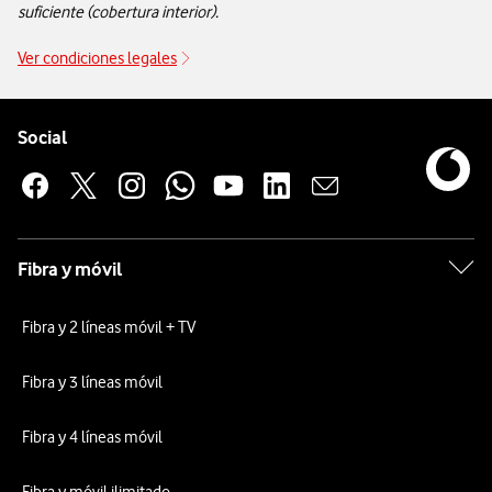
suficiente (cobertura interior).
Ver condiciones legales
Ver condiciones legales
Pie de página de Vodafone
Enlaces a las redes sociales de Vodafone
Social
Fibra y móvil
Fibra y 2 líneas móvil + TV
Fibra y 3 líneas móvil
Fibra y 4 líneas móvil