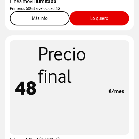
Línea móvil
ilimitada
Primeros 60GB a velocidad 5G
sobre internet po
Más info
Lo quiero
Precio
final
48
€/mes