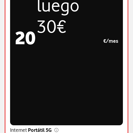
luego
30€
20
€/mes
Internet
Portátil 5G