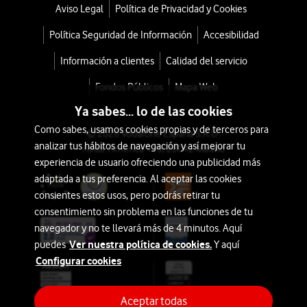
Aviso Legal
Política de Privacidad y Cookies
Política Seguridad de Información
Accesibilidad
Información a clientes
Calidad del servicio
Fondos Públicos
Mapa Web
Ya sabes... lo de las cookies
Como sabes, usamos cookies propias y de terceros para
© 2026 Vodafone España S.A.U.
analizar tus hábitos de navegación y así mejorar tu
Avda. América 115, 28042 Madrid
experiencia de usuario ofreciendo una publicidad más
adaptada a tus preferencia. Al aceptar las cookies
consientes estos usos, pero podrás retirar tu
consentimiento sin problema en las funciones de tu
navegador y no te llevará más de 4 minutos. Aquí
Ver nuestra política de cookies.
puedes
Y aquí
Configurar cookies
Aceptar todas