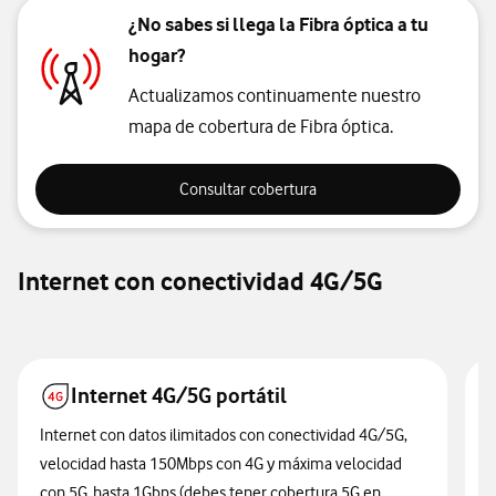
¿No sabes si llega la Fibra óptica a tu
hogar?
Actualizamos continuamente nuestro
mapa de cobertura de Fibra óptica.
Consultar cobertura
Consultar cobertura
Internet con conectividad 4G/5G
Internet 4G/5G portátil
Internet con datos ilimitados con conectividad 4G/5G,
I
velocidad hasta 150Mbps con 4G y máxima velocidad
d
con 5G hasta 1Gbps (debes tener cobertura 5G en
T