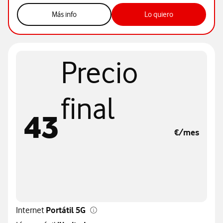
sobre internet 5
Más info
Lo quiero
Precio
final
43
€/mes
Internet
Portátil 5G