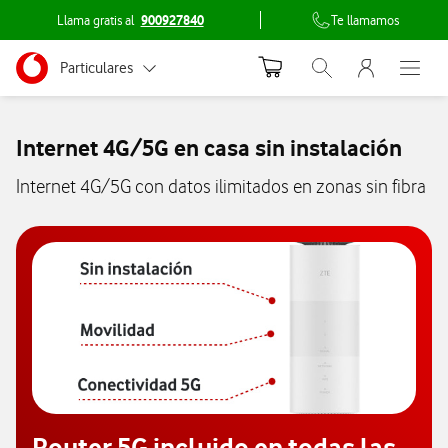
Llama gratis al
900927840
Te llamamos
Menu nave
Ir a la pagina principal de vodafone.es
Menu navegación Segmento
Particulares
Abrir buscador. Abr
Abre e
Inicio
Autónomos
Internet 4G/5G en casa sin instalación
Pymes
Internet 4G/5G con datos ilimitados en zonas sin fibra
Grandes empresas y AA.PP.
Router 5G incluido en todas las