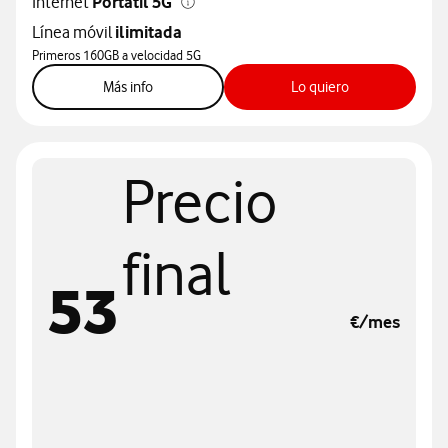
Internet
Portátil 5G
Línea móvil
ilimitada
Primeros 160GB a velocidad 5G
sobre internet po
Más info
Lo quiero
Precio
final
53
€/mes