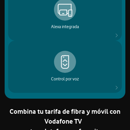
o tu compra. Solo di “Alexa” y obtén respuestas, incluso con
la pantalla apagada.
Alexa integrada
Ahora puedes manejar tu TV hablando. Di “Hola, Átika” y
pide avanzar, retroceder, abrir apps o buscar películas por
actores. Así de fácil es con tu 4K Pro.
Control por voz
Combina tu tarifa de fibra y móvil con
Vodafone TV