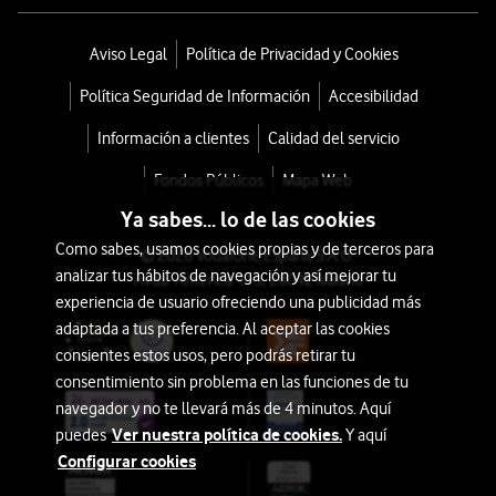
Aviso Legal
Política de Privacidad y Cookies
Política Seguridad de Información
Accesibilidad
Información a clientes
Calidad del servicio
Fondos Públicos
Mapa Web
Ya sabes... lo de las cookies
Como sabes, usamos cookies propias y de terceros para
© 2026 Vodafone España S.A.U.
analizar tus hábitos de navegación y así mejorar tu
Avda. América 115, 28042 Madrid
experiencia de usuario ofreciendo una publicidad más
adaptada a tus preferencia. Al aceptar las cookies
consientes estos usos, pero podrás retirar tu
consentimiento sin problema en las funciones de tu
navegador y no te llevará más de 4 minutos. Aquí
Ver nuestra política de cookies.
puedes
Y aquí
Configurar cookies