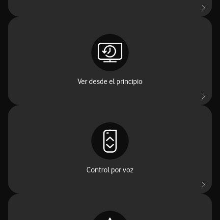
No te pierdas nada. Haz clic y vuelve a ver desde el inicio
cualquier programa que ya haya comenzado.
Ver desde el principio
Es fácil: pulsa el botón y habla. Busca canales, películas,
participantes, abre apps o avanza minutos. Tus palabras son
órdenes.
Control por voz
Tu TV te conoce y te recomienda lo que realmente quieres ver,
incluso si cambias de gustos. Queda entre vosotros dos.