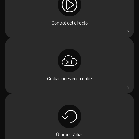
*excepto en contenidos donde el dueño de los derechos no lo permite
Control del directo
Olvídate de horarios: guarda hasta 350 horas en la nube y
disfruta tus programas favoritos en cualquier pantalla hasta 6
meses después.
Grabaciones en la nube
Disfruta ese programa o película que te perdiste: tienes hasta 7
días para verlo a tu ritmo, sin ocupar espacio en tu nube.
Últimos 7 días