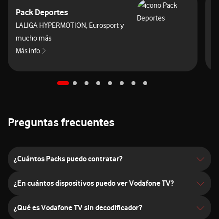
Pack Deportes
A
LALIGA HYPERMOTION, Eurosport y
mucho más
M
Más info
sobre Pack Deportes
Preguntas frecuentes
¿Cuántos Packs puedo contratar?
¿En cuántos dispositivos puedo ver Vodafone TV?
¿Qué es Vodafone TV sin decodificador?