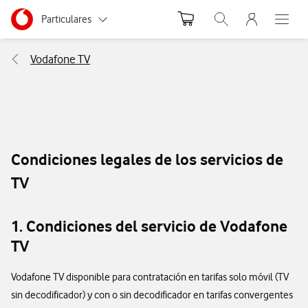
Menu nave
Ir a la pagina principal de vodafone.es
Menu navegación Segmento
Particulares
Abrir buscador. Abr
Abre e
Autónomos
Vodafone TV
Pymes
Grandes empresas
y AA.PP.
Condiciones legales de los servicios de
TV
1. Condiciones del servicio de Vodafone
TV
Vodafone TV disponible para contratación en tarifas solo móvil (TV
sin decodificador) y con o sin decodificador en tarifas convergentes