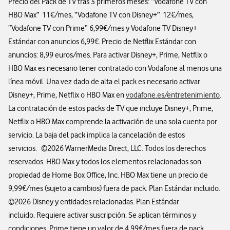
Precio del Pack de TV tras 3 primeros meses: “Vodafone TV con
HBO Max” 11€/mes, “Vodafone TV con Disney+” 12€/mes,
“Vodafone TV con Prime” 6,99€/mes y Vodafone TV Disney+
Estándar con anuncios 6,99€. Precio de Netflix Estándar con
anuncios: 8,99 euros/mes. Para activar Disney+, Prime, Netflix o
HBO Max es necesario tener contratado con Vodafone al menos una
línea móvil. Una vez dado de alta el pack es necesario activar
Disney+, Prime, Netflix o HBO Max en
vodafone.es/entretenimiento
.
La contratación de estos packs de TV que incluye Disney+, Prime,
Netflix o HBO Max comprende la activación de una sola cuenta por
servicio. La baja del pack implica la cancelación de estos
servicios. ©2026 WarnerMedia Direct, LLC. Todos los derechos
reservados. HBO Max y todos los elementos relacionados son
propiedad de Home Box Office, Inc. HBO Max tiene un precio de
9,99€/mes (sujeto a cambios) fuera de pack. Plan Estándar incluido.
©2026 Disney y entidades relacionadas. Plan Estándar
incluido. Requiere activar suscripción. Se aplican términos y
condiciones. Prime tiene un valor de 4,99€/mes fuera de pack.