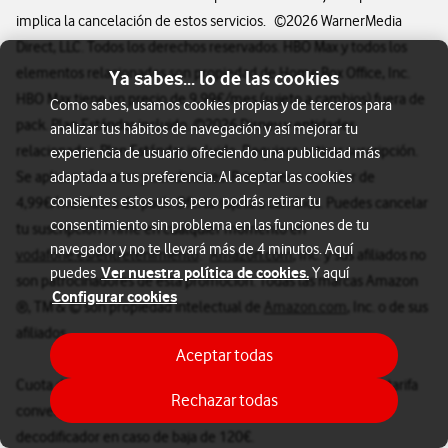
implica la cancelación de estos servicios. ©2026 WarnerMedia
Direct, LLC. Todos los derechos reservados. HBO Max y todos los
elementos relacionados son propiedad de Home Box Office, Inc.
Ya sabes... lo de las cookies
HBO Max tiene un precio de 9,99€/mes (sujeto a cambios) fuera de
Como sabes, usamos cookies propias y de terceros para
pack. Plan Estándar incluido. ©2026 Disney y entidades
analizar tus hábitos de navegación y así mejorar tu
relacionadas. Plan Estándar incluido. Requiere activar suscripción.
experiencia de usuario ofreciendo una publicidad más
Se aplican términos y condiciones. Prime tiene un valor de
adaptada a tus preferencia. Al aceptar las cookies
consientes estos usos, pero podrás retirar tu
4,99€/mes fuera de pack. Oferta sujeta a cambios. Puedes cancelar
consentimiento sin problema en las funciones de tu
tu suscripción Prime en cualquier momento en
navegador y no te llevará más de 4 minutos. Aquí
vodafone.es/entretenimiento
.
Amazon.com
, Inc. y sus afiliados no
Ver nuestra política de cookies.
puedes
Y aquí
son patrocinadores de esta promoción. Todas las marcas Amazon
Configurar cookies
®, TM & © son propiedad intelectual de
Amazon.com
, Inc. o de sus
afiliados.
Aceptar todas
Cuota de alquiler de decodificador de 3€/mes incluido en la tarifa
Rechazar todas
convergente y penalización por no devolución del equipo
decodificador en caso de baja de 120€.