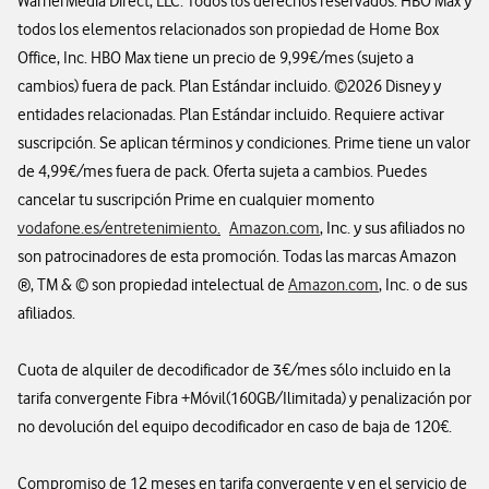
WarnerMedia Direct, LLC. Todos los derechos reservados. HBO Max y
todos los elementos relacionados son propiedad de Home Box
Office, Inc. HBO Max tiene un precio de 9,99€/mes (sujeto a
cambios) fuera de pack. Plan Estándar incluido. ©2026 Disney y
entidades relacionadas. Plan Estándar incluido. Requiere activar
suscripción. Se aplican términos y condiciones. Prime tiene un valor
de 4,99€/mes fuera de pack. Oferta sujeta a cambios. Puedes
cancelar tu suscripción Prime en cualquier momento
vodafone.es/entretenimiento
.
Amazon.com
, Inc. y sus afiliados no
son patrocinadores de esta promoción. Todas las marcas Amazon
®, TM & © son propiedad intelectual de
Amazon.com
, Inc. o de sus
afiliados.
Cuota de alquiler de decodificador de 3€/mes sólo incluido en la
tarifa convergente Fibra +Móvil(160GB/Ilimitada) y penalización por
no devolución del equipo decodificador en caso de baja de 120€.
Compromiso de 12 meses en tarifa convergente y en el servicio de