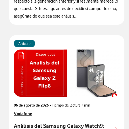
respecto a la generación anterior y si realmente merece lo
que cuesta. Si lees algo antes de decidir si comprarlo o no,
asegúrate de que sea este análisis.
🔥 ¡ATENCIÓN! En Vodafone puedes hacerte con el nuevo
Galaxy Watch Ultra2 financiado
sin intereses desde solo
Artículo
14€/mes junto a tu tarifa.
06 de agosto de 2026
- Tiempo de lectura
7 min
Ver más articulos relacionados con
Vodafone
Análisis del Samsung Galaxy Watch9: