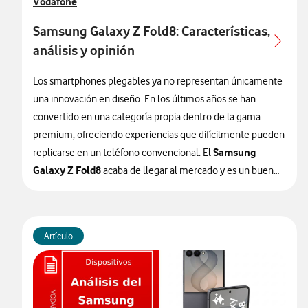
Ver más articulos relacionados con
Vodafone
Samsung Galaxy Z Fold8: Características,
análisis y opinión
Los smartphones plegables ya no representan únicamente
una innovación en diseño. En los últimos años se han
convertido en una categoría propia dentro de la gama
premium, ofreciendo experiencias que difícilmente pueden
Samsung
replicarse en un teléfono convencional. El
Galaxy Z Fold8
acaba de llegar al mercado y es un buen
ejemplo de esa evolución.
Presentado oficialmente el 22 de julio de 2026, este nuevo
Artículo
modelo mantiene la filosofía de la familia Fold, pero
introduce mejoras que buscan hacer el dispositivo más
cómodo, ligero y potente.
Samsung reduce el grosor del
terminal, mejora la ergonomía, incorpora un nuevo