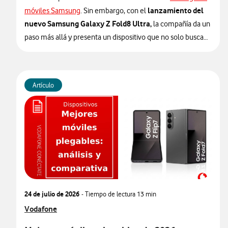
lanzamiento del
móviles Samsung
. Sin embargo, con el
nuevo Samsung Galaxy Z Fold8 Ultra,
la compañía da un
paso más allá y presenta un dispositivo que no solo busca
liderar el mercado de los smartphones plegables, sino
convertirse en la referencia absoluta dentro de la gama
premium Android.
Artículo
Presentado oficialmente el 22 de julio de 2026, el Galaxy Z
Fold8 Ultra combina todo lo que Samsung ha aprendido
durante años de evolución en sus plegables con algunos de
los componentes más avanzados desarrollados hasta la
fecha.
Más que una evolución del Galaxy Z Fold8, el modelo Ultra
24 de julio de 2026
- Tiempo de lectura
13 min
representa una propuesta propia. No está diseñado
Ver más articulos relacionados con
Vodafone
únicamente para trabajar con varias aplicaciones abiertas o
ofrecer
disfrutar de una pantalla de gran tamaño, sino para