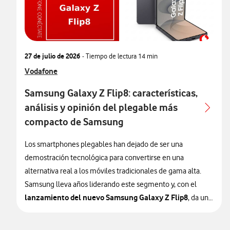
procesador Snapdragon de última generación y potencia
las funciones de Galaxy AI para sacar todavía más partido a
su gran pantalla.
27 de julio de 2026
- Tiempo de lectura
14 min
La propuesta sigue siendo clara: ofrecer un dispositivo
combinar la portabilidad de un smartphone
Ver más articulos relacionados con
capaz de
Vodafone
con muchas de las ventajas de una tablet compacta,
Samsung Galaxy Z Flip8: características,
facilitando el trabajo en movilidad, la multitarea y el
análisis y opinión del plegable más
consumo multimedia.
compacto de Samsung
En este análisis repasamos todas las características del
Los smartphones plegables han dejado de ser una
Samsung Galaxy Z Fold8, sus principales novedades y
demostración tecnológica para convertirse en una
nuestra opinión sobre uno de los plegables más completos
alternativa real a los móviles tradicionales de gama alta.
del mercado.
Samsung lleva años liderando este segmento y, con el
lanzamiento del nuevo Samsung Galaxy Z Flip8
, da un
nuevo paso para perfeccionar un formato que apuesta por
la portabilidad sin renunciar al rendimiento.