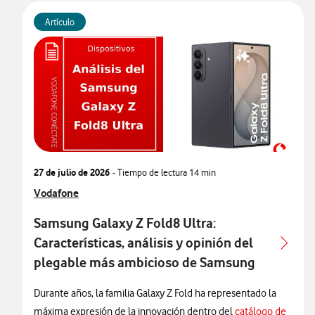
Artículo
Presentado oficialmente el 22 de julio de 2026
, el Galaxy
Z Flip8 llega con un diseño todavía más delgado, una
pantalla exterior mucho más útil, un procesador de nueva
generación fabricado en 2 nanómetros y un conjunto de
funciones de Galaxy AI pensado para sacar más partido al
teléfono sin necesidad de abrirlo.
características del
En este análisis repasamos todas las
27 de julio de 2026
- Tiempo de lectura
14 min
Samsung Galaxy Z Flip8
, sus principales novedades, sus
Ver más articulos relacionados con
Vodafone
puntos fuertes y aquellos aspectos que todavía pueden
mejorar para ayudarte a decidir si es el plegable que mejor
Samsung Galaxy Z Fold8 Ultra:
se adapta a tus necesidades.
Características, análisis y opinión del
plegable más ambicioso de Samsung
Durante años, la familia Galaxy Z Fold ha representado la
máxima expresión de la innovación dentro del
catálogo de