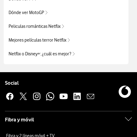
Dónde ver MotoGP
Peliculas románticas Netflix
Mejores películas terror Netflix
Netflix o Disney+: ¿cuál es mejor?
Pie de página de Vodafone
Enlaces a las redes sociales de Vodafone
Social
Fibra y móvil
Fibra y 2 líneas móvil + TV