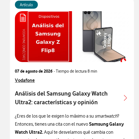
Artículo
07 de agosto de 2026
- Tiempo de lectura
8 min
Ver más articulos relacionados con
Vodafone
Análisis del Samsung Galaxy Watch
Ultra2: características y opinión
¿Eres de los que le exigen lo máximo a su
smartwatch
?
Samsung Galaxy
Entonces, tienes una cita con el nuevo
Watch Ultra2.
Aquí te desvelamos qué cambia con