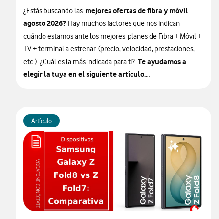
mejores ofertas de fibra y móvil
¿Estás buscando las
agosto 2026?
Hay muchos factores que nos indican
cuándo estamos ante los mejores planes de Fibra + Móvil +
TV + terminal a estrenar (precio, velocidad, prestaciones,
Te ayudamos a
etc.). ¿Cuál es la más indicada para ti?
elegir la tuya en el siguiente artículo.
🎁 ¡ATENCIÓN!
Si haces una portabilidad a Vodafone desde
otro operador tienes ofertas exclusivas. Contrata una tarifa
Artículo
de Vodafone durante el mes de AGOSTO y aprovecha el
ahorro.
Ver ofertas para nuevas altas
.