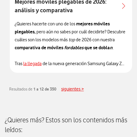
Mejores móviles plegables de 2026:
la experiencia más completa que Samsung puede
análisis y comparativa
integrar actualmente en un smartphone.
mejores móviles
¿Quieres hacerte con uno de los
características del
En este análisis repasamos todas las
plegables,
pero aún no sabes por cuál decidirte? Descubre
Samsung Galaxy Z Fold8 Ultra
, sus principales
cuáles son los modelos más
top
de 2026 con nuestra
novedades y nuestra opinión sobre un dispositivo llamado a
comparativa de móviles
fordables
que se dobla
n
.
convertirse en uno de los referentes del mercado.
Tras
la llegada
de la nueva generación Samsung Galaxy Z
Fold8, Galaxy Z Fold8 Ultra y Galaxy Z Flip8, el mercado de
los móviles plegables da un nuevo salto en diseño,
inteligencia artificial y productividad. Si quieres acertar con
siguientes >
Resultados de
1 a 12 de 350
tu compra, estos son los modelos que más merecen la
pena y que comparamos a continuación.
¿Quieres más? Estos son los contenidos más
leídos: