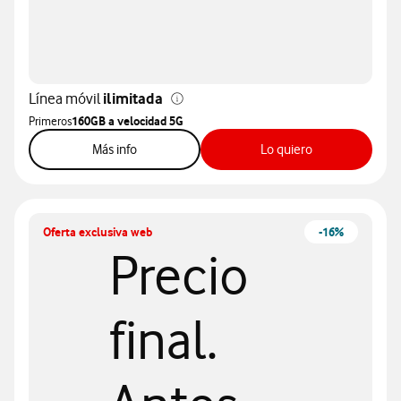
Línea móvil
ilimitada
Primeros
160GB a velocidad 5G
sobre tarifa móvil 150GB
sobre tarifa mó
Más info
Lo quiero
Oferta exclusiva web
-16%
Precio
final.