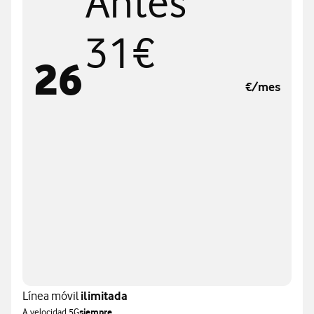
Antes
31€
26
€/mes
Línea móvil
ilimitada
A velocidad 5G
siempre