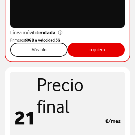
Línea móvil
ilimitada
Primeros
60GB a velocidad 5G
sobre tarifa móvil 50GB
sobre móvil 50
Más info
Lo quiero
Precio
final
21
€/mes