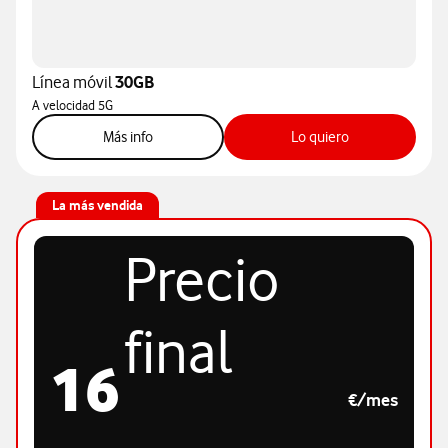
Línea móvil
30GB
A velocidad 5G
más info sobre la tarifa Línea móvil 30GB
botón "Lo quiero
Más info
Lo quiero
La más vendida
Precio
final
16
€/mes