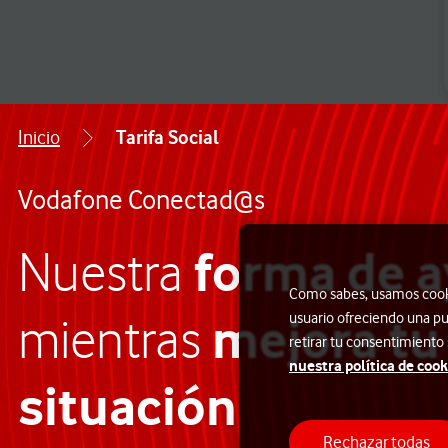
Inicio
Tarifa Social
Vodafone Conectad@s
forma de a
Nuestra
Como sabes, usamos cookie
mejora tu
usuario ofreciendo una pu
mientras
retirar tu consentimiento
nuestra política de cook
situación
Rechazar todas