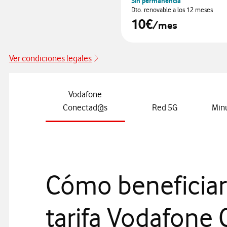
Sin permanencia
Dto. renovable a los 12 meses
10€
/mes
Ver condiciones legales
Vodafone
Conectad@s
Red 5G
Minu
Cómo beneficiar
tarifa Vodafone