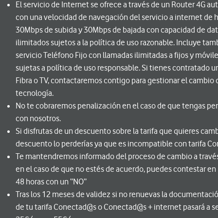
El servicio de Internet se ofrece a través de un Router 4G au
con una velocidad de navegación del servicio a internet de 
30Mbps de subida y 30Mbps de bajada con capacidad de da
ilimitados sujetos a la política de uso razonable. Incluye tam
servicio Teléfono Fijo con llamadas ilimitadas a fijos y móvil
sujetas a política de uso responsable. Si tienes contratado u
Fibra o TV, contactaremos contigo para gestionar el cambio 
tecnología.
No te cobraremos penalización en el caso de que tengas p
con nosotros.
Si disfrutas de un descuento sobre la tarifa que quieres camb
descuento lo perderías ya que es incompatible con tarifa C
Te mantendremos informado del proceso de cambio a través
en el caso de que no estés de acuerdo, puedes contestar en
48 horas con un “NO”
Tras los 12 meses de validez si no renuevas la documentación
de tu tarifa Conectad@s o Conectad@s + internet pasará a s