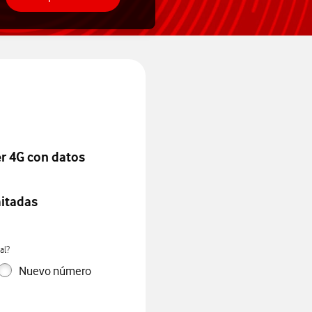
er 4G con datos
mitadas
al?
Nuevo número