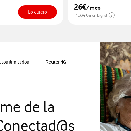
26€
/mes
Lo quiero
+1,33€ Canon Digital
tos ilimitados
Router 4G
me de la
 Conectad@s