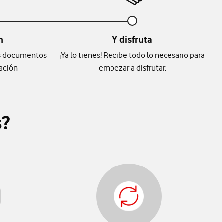
n
Y disfruta
los documentos
¡Ya lo tienes! Recibe todo lo necesario para
uación
empezar a disfrutar.
s?