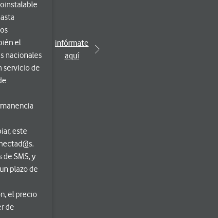
toinstalable
hasta
tos
bién el
infórmate
es nacionales
aquí
n servicio de
de
ermanencia
iar, este
onectad@s.
 de SMS, y
 un plazo de
, el precio
er de