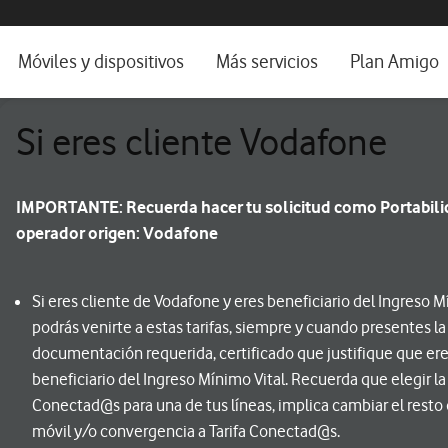
os, ayuda e idioma
orio
Móviles y dispositivos
Más servicios
Plan Amigo
fone TV
Móviles
Alianza Vodafone e Iberdrola
Si eres cliente Vodafone
il 5G
Imagen y Sonido
Servicios avanzados
tura
Ver todos
IMPORTANTE: Recuerda hacer tu solicitud como Portabili
operador origen: Vodafone
dencias
Si eres cliente de Vodafone y eres beneficiario del Ingreso M
podrás venirte a estas tarifas, siempre y cuando presentes la
documentación requerida, certificado que justifique que er
beneficiario del Ingreso Mínimo Vital. Recuerda que elegir la 
Conectad@s para una de tus líneas, implica cambiar el resto 
móvil y/o convergencia a Tarifa Conectad@s.