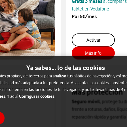
Gratis 3 meses
al comprar 
tablet en Vodafone
Por 5€/mes
MultiSim On
Activar
Multisim On
Más info
Ya sabes... lo de las cookies
s propias y de terceros para analizar tus hábitos de navegación y así me
blicidad más adaptada a tus preferencia. Al aceptar las cookies consiente
 sin problema en las funciones de tu navegador y no te llevará más de 4
Más protección
ies.
Configurar cookies
Y aquí
Seguro móvil
, protege tu d
frente a roturas, daños, líqu
reparación rápida y garantía 