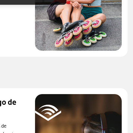
l
go de
 de