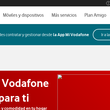
os, ayuda e idioma
rio
Móviles y dispositivos
Más servicios
Plan Amigo
one TV
Móviles
Alianza Vodafone e Iberdrola
edes contratar y gestionar desde
la App Mi Vodafone
Ir a 
l 5G
Imagen y Sonido
Servicios avanzados
tura
Ver todos
encias
e Vodafone
para ti
 y comodidad en tu hogar