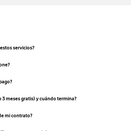
estos servicios?
fone?
 pago?
 3 meses gratis) y cuándo termina?
de mi contrato?