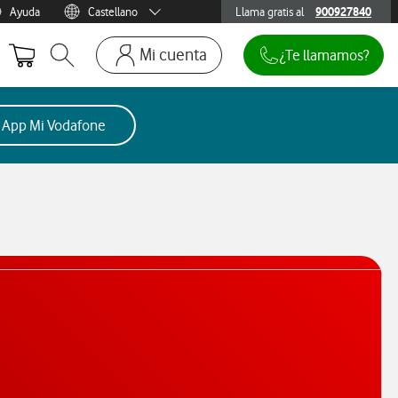
Ayuda
Castellano
Llama gratis al
900927840
900927840
Menu idioma
Català
Mi cuenta
¿Te llamamos?
Abrir buscador. Abre en ventana modal
Ir a la pagina acceso clientes. Abre en p
Mi Vodafone
la App Mi Vodafone
Móviles y dispositivos
Añadir línea adicional
Mis facturas
Mis pedidos
Recargas