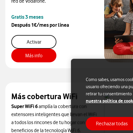
red de Vodafone.
Gratis 3 meses
Después 1€/mes por línea
Secure Net
Activar
Secure Net
Más info
Como sabes, usamos cookie
usuario ofreciendo una pu
retirar tu consentimiento
Más cobertura WiFi
nuestra política de cook
Super WiFi 6
amplía la cobertura con
extensores inteligentes que llevan el WiFi
a todos los rincones de tu hogar con los
Rechazar todas
beneficios de la tecnología WiFi 6.