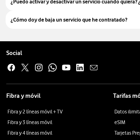
¿Puedo activar y desactivar un servicio cuando quiera?
¿Cómo doy de baja un servicio que he contratado?
Pie de página de Vodafone
Enlaces a las redes sociales de Vodafone
Social
Fibra y móvil
Tarifas mó
Fibra y 2 líneas móvil + TV
Datos ilimi
Fibra y 3 líneas móvil
eSIM
Fibra y 4 líneas móvil
Tarjetas Pr