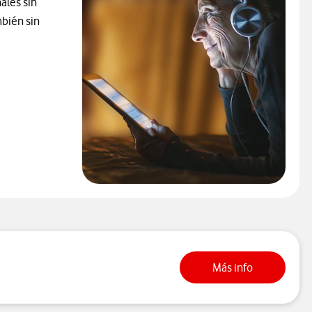
ales sin
mbién sin
Pagos a terc
Más info