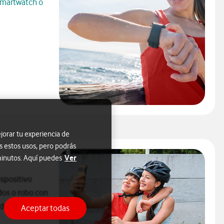
smartwatch o
e Number
e Number
jorar tu experiencia de
s estos usos, pero podrás
Ver
 minutos. Aquí puedes
ispositivo
idos o robo con
de fabricante.
Aceptar todas