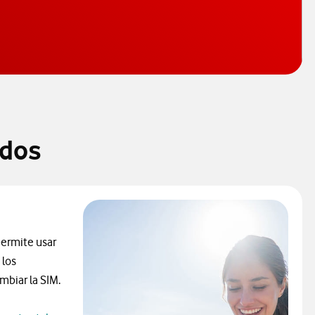
ados
 permite usar
 los
ambiar la SIM.