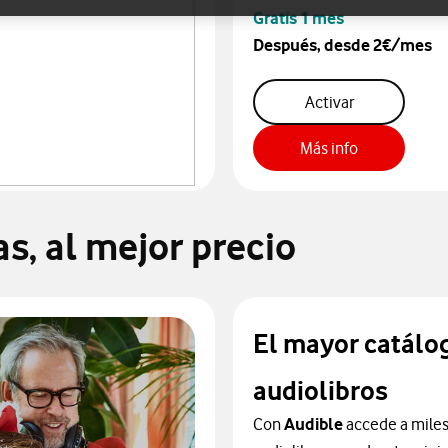
Gratis 1 mes
Después, desde 2€/mes
seguro movil
Activar
Seguro móvi
Más info
s, al mejor precio
El mayor catálo
audiolibros
Con
Audible
accede a miles