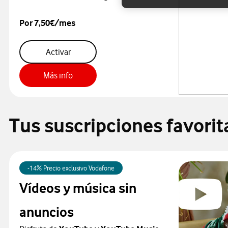
Por 7,50€/mes
super wifi 6
Activar
Super wifi 6
Más info
Tus suscripciones favorita
-14% Precio exclusivo Vodafone
Vídeos y música sin
anuncios