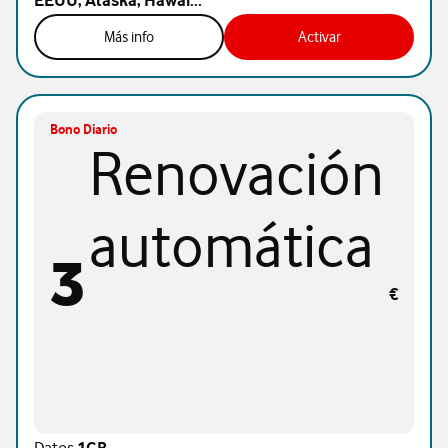
EEUU, Alaska, Hawai...
Más info
Activar
Bono Diario
Renovación
automática
3
€