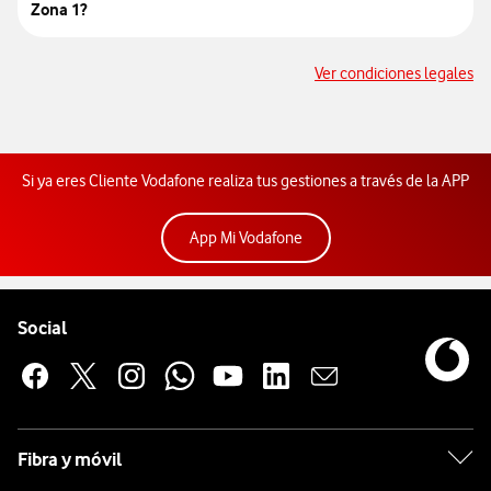
Zona 1?
so
Ver condiciones legales
Si ya eres Cliente Vodafone realiza tus gestiones a través de la APP
App Mi Vodafone
Pie de página de Vodafone
Enlaces a las redes sociales de Vodafone
Social
Fibra y móvil