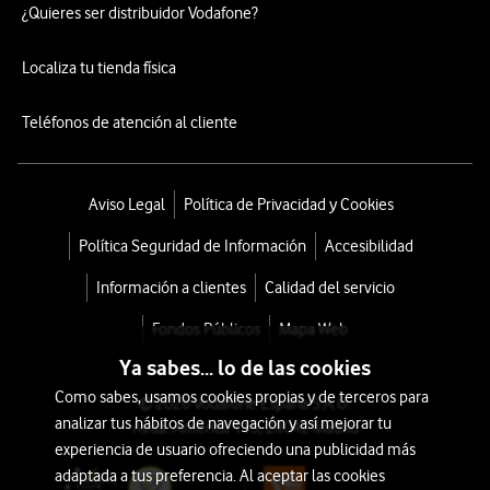
¿Quieres ser distribuidor Vodafone?
Localiza tu tienda física
Teléfonos de atención al cliente
Aviso Legal
Política de Privacidad y Cookies
Política Seguridad de Información
Accesibilidad
Información a clientes
Calidad del servicio
Fondos Públicos
Mapa Web
Ya sabes... lo de las cookies
Como sabes, usamos cookies propias y de terceros para
© 2026 Vodafone España S.A.U.
analizar tus hábitos de navegación y así mejorar tu
Avda. América 115, 28042 Madrid
experiencia de usuario ofreciendo una publicidad más
adaptada a tus preferencia. Al aceptar las cookies