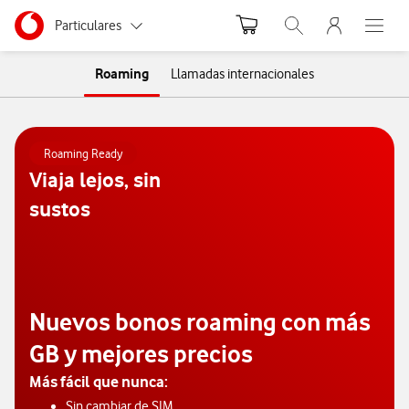
Menu nave
Ir a la pagina principal de vodafone.es
Menu navegación Segmento
Particulares
Abrir buscador. Abr
Abre e
Autónomos
Roaming
Llamadas internacionales
Pymes
Roaming Ready
Grandes empresas
Viaja lejos, sin
y AA.PP.
sustos
Nuevos bonos roaming con más
GB y mejores precios
Más fácil que nunca:
Sin cambiar de SIM