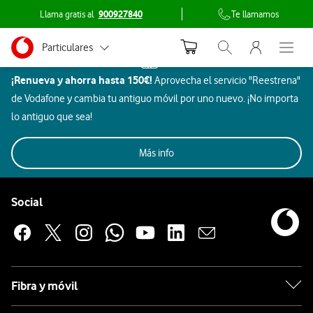
Llama gratis al
900927840
Te llamamos
Menu nave
Ir a la pagina principal de vodafone.es
Menu navegación Segmento
Particulares
Inicio
Abrir buscador. Abr
Abre e
¿Puedo
Dispositivos
¡Renueva y ahorra hasta 150€!
comprar
Aprovecha el servicio "Reestrena"
Autónomos
de Vodafone y cambia tu antiguo móvil por uno nuevo. ¡No importa
un
Pymes
Móviles
Gaming
Smartwatch
Ordenadores
lo antiguo que sea!
dispositivo
en
Auriculares
Grandes empresas
Vodafone
Más info
y AA.PP.
sin
Pie de página de Vodafone
contratar
Enlaces a las redes sociales de Vodafone
Social
Apple
una tarifa?
No,
Samsung
la
adquisición
Xiaomi
Fibra y móvil
de
un
OPPO