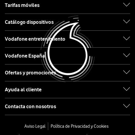
Tarifas móviles
dispositivo
en
Motorola
Catálogo dispositivos
nuestro
Etiqueta
catálogo
debe
Vodafone entretenimiento
ir
Lo
asociada
Vodafone España
último
a
en
la
Ofertas y promociones
tecnología
contratación
desde
o
Ayuda al cliente
0€
al
mantenimiento
Móviles
Contacta con nosotros
de
con
un
IA
servicio
Aviso Legal
Política de Privacidad y Cookies
de