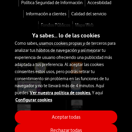
Belleza
Política Seguridad de Información
Accesibilidad
Vodafone.
Las
Información a clientes
Calidad del servicio
Auriculares
mejores
Fondos Públicos
Mapa Web
ofertas,
Hogar
Ya sabes... lo de las cookies
descuentos
y
Como sabes, usamos cookies propias y de terceros para
y
© 2026 Vodafone España S.A.U.
Ocio
analizar tus hábitos de navegación y así mejorar tu
las
Avda. América 115, 28042 Madrid
experiencia de usuario ofreciendo una publicidad más
opciones
Aires
adaptada a tus preferencia. Al aceptar las cookies
de
Acondicionados
consientes estos usos, pero podrás retirar tu
financiación
consentimiento sin problema en las funciones de tu
más
Imagen
navegador y no te llevará más de 4 minutos. Aquí
ventajosas
Ver nuestra política de cookies.
puedes
Y aquí
y
suelen
Configurar cookies
Sonido
estar
vinculadas
Marcas
Aceptar todas
a
la
Rechazar todas