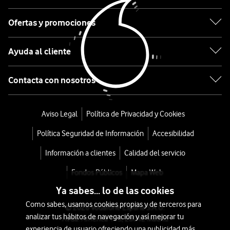
Gris
Ofertas y promociones
Oscuro
44mm
Ayuda al cliente
desde
Contacta con nosotros
432
€
Aviso Legal
Política de Privacidad y Cookies
o
9
Política Seguridad de Información
Accesibilidad
€/mes
x
Información a clientes
Calidad del servicio
36
meses
Fondos Públicos
Mapa Web
+
Ya sabes... lo de las cookies
Tarifa
Como sabes, usamos cookies propias y de terceros para
© 2026 Vodafone España S.A.U.
Móvil
analizar tus hábitos de navegación y así mejorar tu
Avda. América 115, 28042 Madrid
experiencia de usuario ofreciendo una publicidad más