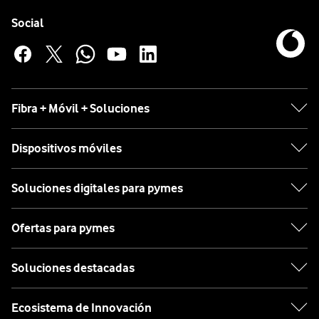
Pie de página de Vodafone
Enlaces a las redes sociales de Vodafone
Social
Fibra + Móvil + Soluciones
Dispositivos móviles
Soluciones digitales para pymes
Ofertas para pymes
Soluciones destacadas
Ecosistema de Innovación