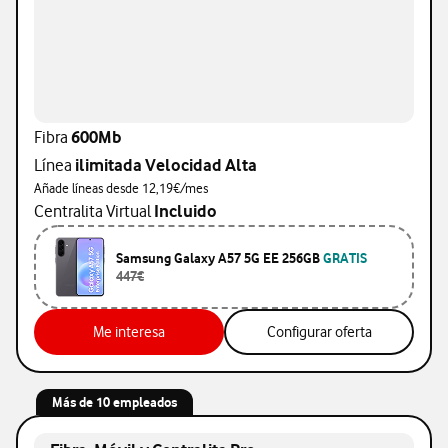
Fibra
600Mb
Línea
ilimitada Velocidad Alta
Añade líneas desde 12,19€/mes
Centralita Virtual
Incluido
Samsung Galaxy A57 5G EE 256GB
GRATIS
447€
Me interesa
Me interesa
Configurar oferta
Más de 10 empleados