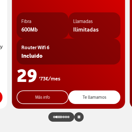
Fibra
Llamadas
600Mb
Ilimitadas
xy
Router Wifi 6
Incluido
29
'73€/mes
Más info
Te llamamos