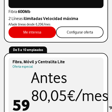
Fibra
600Mb
2 Líneas
ilimitadas Velocidad máxima
Añade líneas desde 6,20€/mes
Me interesa
Me interesa
Configurar oferta
De 5 a 10 empleados
Fibra, Móvil y Centralita Lite
Oferta especial
Antes
80,05€/mes
59
'