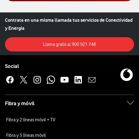
Contrata en una misma llamada tus servicios de Conectividad
y Energía
Llama gratis al 9XX XX
Llama gratis al 900 921 748
Pie de página de Vodafone
Enlaces a las redes sociales de Vodafone
Social
Fibra y móvil
Fibra y 2 líneas móvil + TV
Fibra y 3 líneas móvil