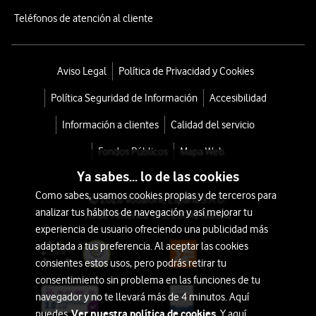
Teléfonos de atención al cliente
Aviso Legal
Política de Privacidad y Cookies
Política Seguridad de Información
Accesibilidad
Información a clientes
Calidad del servicio
Fondos Públicos
Mapa Web
Ya sabes... lo de las cookies
Como sabes, usamos cookies propias y de terceros para
© 2026 Vodafone España S.A.U.
analizar tus hábitos de navegación y así mejorar tu
Avda. América 115, 28042 Madrid
experiencia de usuario ofreciendo una publicidad más
adaptada a tus preferencia. Al aceptar las cookies
consientes estos usos, pero podrás retirar tu
consentimiento sin problema en las funciones de tu
navegador y no te llevará más de 4 minutos. Aquí
Ver nuestra política de cookies.
puedes
Y aquí