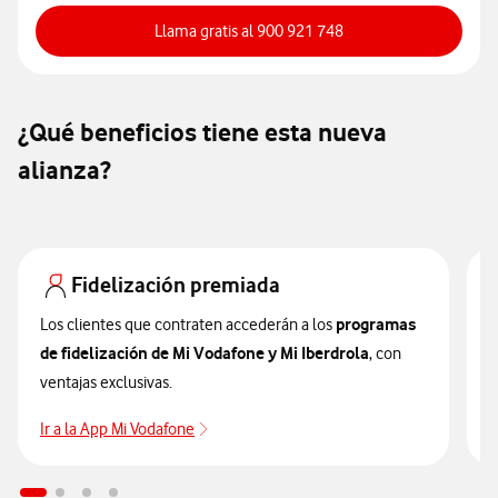
Llama gratis al 900 XX
Llama gratis al 900 921 748
¿Qué beneficios tiene esta nueva
alianza?
Fidelización premiada
programas
Los clientes que contraten accederán a los
D
de fidelización de Mi Vodafone y Mi Iberdrola
, con
r
ventajas exclusivas.
I
s
Ir a la App Mi Vodafone
Más info