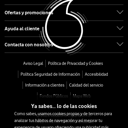
Watch
Ofertas y promociones
5
con
Ayuda al cliente
Buds
Contacta con nosotros
T200
Lite
Aviso Legal
Política de Privacidad y Cookies
Negro
Política Seguridad de Información
Accesibilidad
50mm
Información a clientes
Calidad del servicio
Fondos Públicos
Mapa Web
desde
Ya sabes... lo de las cookies
72
Como sabes, usamos cookies propias y de terceros para
€
113€
© 2026 Vodafone España S.A.U.
analizar tus hábitos de navegación y así mejorar tu
Avda. América 115, 28042 Madrid
o
experiencia de usuario ofreciendo una publicidad más