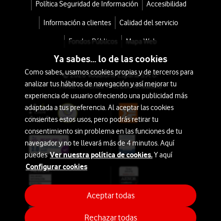
Política Seguridad de Información
Accesibilidad
IA
Información a clientes
Calidad del servicio
Belleza
Fondos Públicos
Mapa Web
Ya sabes... lo de las cookies
Auriculares
Como sabes, usamos cookies propias y de terceros para
© 2026 Vodafone España S.A.U.
analizar tus hábitos de navegación y así mejorar tu
Avda. América 115, 28042 Madrid
Hogar
experiencia de usuario ofreciendo una publicidad más
y
adaptada a tus preferencia. Al aceptar las cookies
Ocio
consientes estos usos, pero podrás retirar tu
consentimiento sin problema en las funciones de tu
Aires
navegador y no te llevará más de 4 minutos. Aquí
Acondicionados
Ver nuestra política de cookies.
puedes
Y aquí
Configurar cookies
Imagen
y
Aceptar todas
Sonido
Rechazar todas