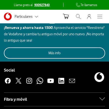
Llama gratis al
900927840
Te llamamos
Menu nave
Ir a la pagina principal de vodafone.es
Menu navegación Segmento
Particulares
Inicio
Abrir buscador. Abr
Abre e
Dispositivos
¡Renueva y ahorra hasta 150€!
Aprovecha el servicio "Reestrena"
Autónomos
Realme
de Vodafone y cambia tu antiguo móvil por uno nuevo. ¡No importa
Pymes
lo antiguo que sea!
Móviles
Gaming
Smartwatch
Ordenadores
Grandes empresas
Más info
Auriculares
y AA.PP.
Pie de página de Vodafone
Realme
Enlaces a las redes sociales de Vodafone
Social
Apple
Fibra y móvil
Samsung