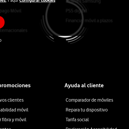
ies.
Configurar cookies
Y aquí
Móviles Samsung
epago Móvil
PS5 digital
Financiar móvil a plazos
ternacionales
o
 promociones
Ayuda al cliente
vos clientes
Comparador de móviles
tabilidad móvil
Repara tu dispositivo
fibra y móvil
Tarifa social