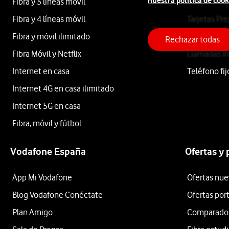
nuestra política de cook
Fibra y 3 líneas móvil
eSIM
Hogar
Fibra y 4 líneas móvil
Tarjetas Pr
Fibra y móvil ilimitado
Roaming
Rechazar todas
y
Fibra Móvil y Netflix
Llamadas in
Internet en casa
Teléfono fij
Ocio
Internet 4G en casa ilimitado
Internet 5G en casa
Fibra, móvil y fútbol
Apple
Vodafone España
Ofertas y
Samsung
App Mi Vodafone
Ofertas nue
Blog Vodafone Conéctate
Ofertas por
Xiaomi
Plan Amigo
Comparador 
OPPO