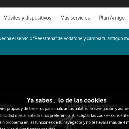
os, ayuda e idioma
rio
Móviles y dispositivos
Más servicios
Plan Amigo
one TV
Móviles
Alianza Vodafone e Iberdrola
echa el servicio "Reestrena" de Vodafone y cambia tu antiguo mó
l 5G
Imagen y Sonido
Servicios avanzados
tura
Ver todos
encias
Ya sabes... lo de las cookies
viles
Catálogo dispositivos
s propias y de terceros para analizar tus hábitos de navegación y así me
blicidad más adaptada a tus preferencia. Al aceptar las cookies consiente
tados
Móviles iPhone
 sin problema en las funciones de tu navegador y no te llevará más de 4