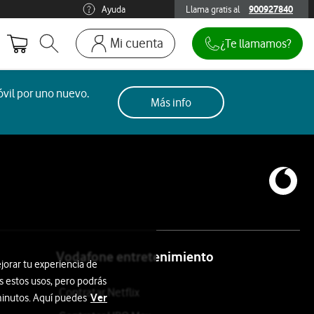
Ayuda
Llama gratis al
900927840
900927840
Mi cuenta
¿Te llamamos?
Abrir buscador. Abre en ventana modal
Ir a la pagina acceso clientes. Abre en p
Mi Vodafone
vil por uno nuevo.
Más info
Móviles y dispositivos
Añadir línea adicional
Mis facturas
Mis pedidos
Recargas
Vodafone entretenimiento
jorar tu experiencia de
s estos usos, pero podrás
Contratar Netflix
Ver
 minutos. Aquí puedes