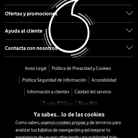
Acondicionado
Portátil
Ofertas y promociones
07PWIND10-
Ayuda al cliente
C
Contacta con nosotros
desde
252
Aviso Legal
Política de Privacidad y Cookies
€
359€
o
Política Seguridad de Información
Accesibilidad
5
Información a clientes
Calidad del servicio
€/mes
x
36
Fondos Públicos
Mapa Web
meses
Ya sabes... lo de las cookies
+
Como sabes, usamos cookies propias y de terceros para
© 2026 Vodafone España S.A.U.
Tarifa
analizar tus hábitos de navegación y así mejorar tu
Avda. América 115, 28042 Madrid
Móvil
experiencia de usuario ofreciendo una publicidad más