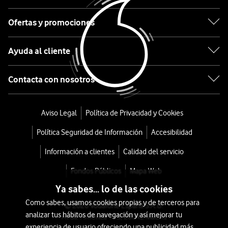
Rowenta
Centro
Ofertas y promociones
de
Ayuda al cliente
Planchado
Contacta con nosotros
Eco
Steam
Aviso Legal
Política de Privacidad y Cookies
Pro
Política Seguridad de Información
Accesibilidad
Boiler
Información a clientes
Calidad del servicio
DG9661
Fondos Públicos
Mapa Web
Ya sabes... lo de las cookies
desde
Como sabes, usamos cookies propias y de terceros para
288
© 2026 Vodafone España S.A.U.
analizar tus hábitos de navegación y así mejorar tu
Avda. América 115, 28042 Madrid
€
359€
experiencia de usuario ofreciendo una publicidad más