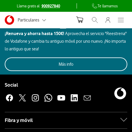
Llama gratis al
900927840
Te llamamos
Menu nave
Ir a la pagina principal de vodafone.es
Menu navegación Segmento
Particulares
Inicio
Abrir buscador. Abr
Abre e
Dispositivos
¡Renueva y ahorra hasta 150€!
Aprovecha el servicio "Reestrena"
Autónomos
GHD
de Vodafone y cambia tu antiguo móvil por uno nuevo. ¡No importa
Pymes
lo antiguo que sea!
Móviles
Gaming
Smartwatch
Ordenadores
Grandes empresas
Más info
Auriculares
y AA.PP.
Pie de página de Vodafone
GHD
Enlaces a las redes sociales de Vodafone
Social
Apple
Fibra y móvil
Samsung