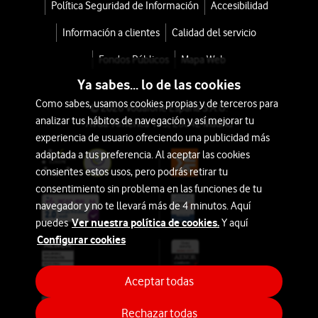
Política Seguridad de Información
Accesibilidad
IA
Información a clientes
Calidad del servicio
Belleza
Fondos Públicos
Mapa Web
Ya sabes... lo de las cookies
Auriculares
Como sabes, usamos cookies propias y de terceros para
© 2026 Vodafone España S.A.U.
analizar tus hábitos de navegación y así mejorar tu
Avda. América 115, 28042 Madrid
Hogar
experiencia de usuario ofreciendo una publicidad más
y
adaptada a tus preferencia. Al aceptar las cookies
Ocio
consientes estos usos, pero podrás retirar tu
consentimiento sin problema en las funciones de tu
Aires
navegador y no te llevará más de 4 minutos. Aquí
Acondicionados
Ver nuestra política de cookies.
puedes
Y aquí
Configurar cookies
Imagen
y
Aceptar todas
Sonido
Rechazar todas