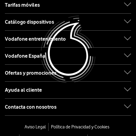
Xiaomi
Tarifas móviles
OPPO
Catálogo dispositivos
Motorola
Vodafone entretenimiento
Etiqueta
Vodafone España
Lo
Ofertas y promociones
último
en
Ayuda al cliente
tecnología
desde
Contacta con nosotros
0€
Móviles
Aviso Legal
Política de Privacidad y Cookies
con