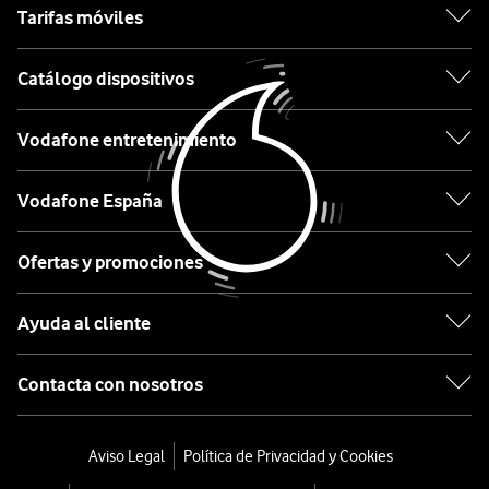
Xiaomi
Tarifas móviles
OPPO
Catálogo dispositivos
Motorola
Vodafone entretenimiento
Etiqueta
Vodafone España
Lo
Ofertas y promociones
último
en
Ayuda al cliente
tecnología
desde
Contacta con nosotros
0€
Móviles
Aviso Legal
Política de Privacidad y Cookies
con