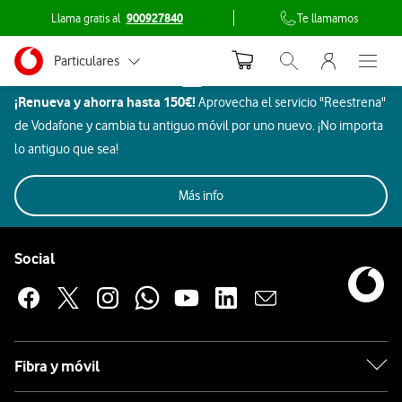
Llama gratis al
900927840
Te llamamos
Menu nave
Ir a la pagina principal de vodafone.es
Menu navegación Segmento
Particulares
Inicio
Abrir buscador. Abr
Abre e
Dispositivos
¡Renueva y ahorra hasta 150€!
Aprovecha el servicio "Reestrena"
Autónomos
ZTE
de Vodafone y cambia tu antiguo móvil por uno nuevo. ¡No importa
Pymes
lo antiguo que sea!
Móviles
Gaming
Smartwatch
Ordenadores
Grandes empresas
Más info
Auriculares
y AA.PP.
Pie de página de Vodafone
ZTE
Enlaces a las redes sociales de Vodafone
Social
Apple
Fibra y móvil
Samsung