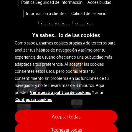
Política Seguridad de Información
Accesibilidad
IA
Información a clientes
Calidad del servicio
Belleza
Fondos Públicos
Mapa Web
Ya sabes... lo de las cookies
Auriculares
Como sabes, usamos cookies propias y de terceros para
© 2026 Vodafone España S.A.U.
analizar tus hábitos de navegación y así mejorar tu
Avda. América 115, 28042 Madrid
Hogar
experiencia de usuario ofreciendo una publicidad más
y
adaptada a tus preferencia. Al aceptar las cookies
Ocio
consientes estos usos, pero podrás retirar tu
consentimiento sin problema en las funciones de tu
Aires
navegador y no te llevará más de 4 minutos. Aquí
Acondicionados
Ver nuestra política de cookies.
puedes
Y aquí
Configurar cookies
Imagen
y
Aceptar todas
Sonido
Rechazar todas