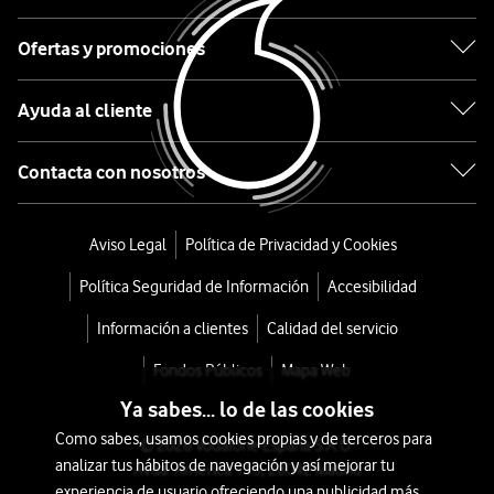
pelo
Ofertas y promociones
Wave
Ayuda al cliente
desde
126
Contacta con nosotros
€
199€
o
2
Aviso Legal
Política de Privacidad y Cookies
€/mes
x
Política Seguridad de Información
Accesibilidad
36
meses
Información a clientes
Calidad del servicio
+
Fondos Públicos
Mapa Web
Tarifa
Ya sabes... lo de las cookies
Móvil
Como sabes, usamos cookies propias y de terceros para
© 2026 Vodafone España S.A.U.
analizar tus hábitos de navegación y así mejorar tu
Avda. América 115, 28042 Madrid
experiencia de usuario ofreciendo una publicidad más