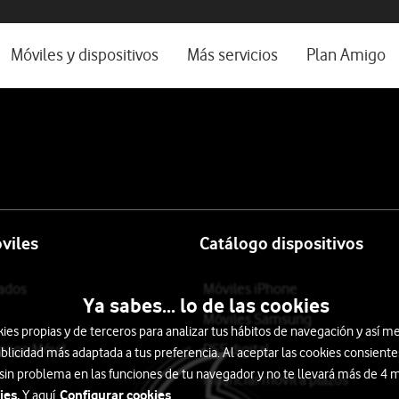
os, ayuda e idioma
rio
Móviles y dispositivos
Más servicios
Plan Amigo
one TV
Móviles
Alianza Vodafone e Iberdrola
l 5G
Imagen y Sonido
Servicios avanzados
tura
Ver todos
encias
viles
Catálogo dispositivos
tados
Móviles iPhone
Ya sabes... lo de las cookies
Móviles Samsung
s propias y de terceros para analizar tus hábitos de navegación y así me
epago Móvil
PS5 digital
blicidad más adaptada a tus preferencia. Al aceptar las cookies consiente
 sin problema en las funciones de tu navegador y no te llevará más de 4
Financiar móvil a plazos
ies.
Configurar cookies
Y aquí