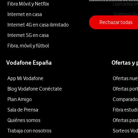
Premier
Fibra Móvil y Netflix
Llamadas in
ES601EU
Internet en casa
Teléfono fij
Ninja
Rechazar todas
Internet 4G en casa ilimitado
Internet 5G en casa
Cafetera
Fibra, móvil y fútbol
Vodafone España
Ofertas y
Expresso
App Mi Vodafone
Ofertas nue
3
Blog Vodafone Conéctate
Ofertas por
Plan Amigo
Comparador 
en
Sala de Prensa
Fibra estud
Quiénes somos
Ofertas para
Trabaja con nosotros
Sorteos Vo