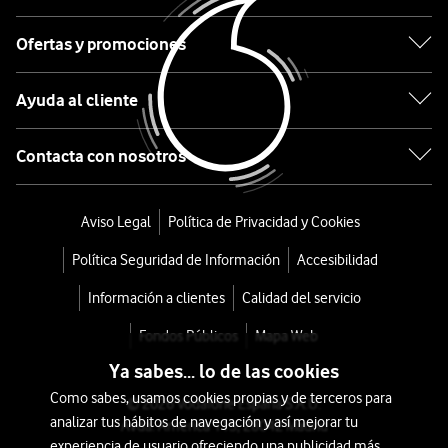
468
€
499€
Ofertas y promociones
o
10
Ayuda al cliente
€/mes
x
36
Contacta con nosotros
meses
+
Tarifa
Aviso Legal
Política de Privacidad y Cookies
Móvil
Política Seguridad de Información
Accesibilidad
Información a clientes
Calidad del servicio
Fondos Públicos
Mapa Web
Ya sabes... lo de las cookies
Como sabes, usamos cookies propias y de terceros para
© 2026 Vodafone España S.A.U.
analizar tus hábitos de navegación y así mejorar tu
Avda. América 115, 28042 Madrid
experiencia de usuario ofreciendo una publicidad más