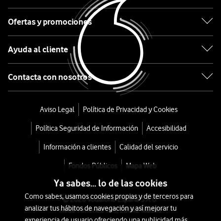
Cosori
Ofertas y promociones
Freidora
Ayuda al cliente
de
aire
Contacta con nosotros
Turbo
Aviso Legal
Política de Privacidad y Cookies
Tower
Política Seguridad de Información
Accesibilidad
Pro
Información a clientes
Calidad del servicio
Chef
Fondos Públicos
Mapa Web
Edition
Ya sabes... lo de las cookies
10.8L
Como sabes, usamos cookies propias y de terceros para
© 2026 Vodafone España S.A.U.
analizar tus hábitos de navegación y así mejorar tu
Avda. América 115, 28042 Madrid
desde
experiencia de usuario ofreciendo una publicidad más