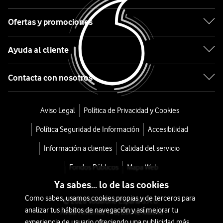
Batidora
Ofertas y promociones
de
vaso
Ayuda al cliente
Blender
Contacta con nosotros
SmartSense
1500
Aviso Legal
Política de Privacidad y Cookies
Combo
Política Seguridad de Información
Accesibilidad
Información a clientes
Calidad del servicio
desde
144
Fondos Públicos
Mapa Web
€
180€
Ya sabes... lo de las cookies
o
Como sabes, usamos cookies propias y de terceros para
© 2026 Vodafone España S.A.U.
3
analizar tus hábitos de navegación y así mejorar tu
Avda. América 115, 28042 Madrid
€/mes
x
experiencia de usuario ofreciendo una publicidad más