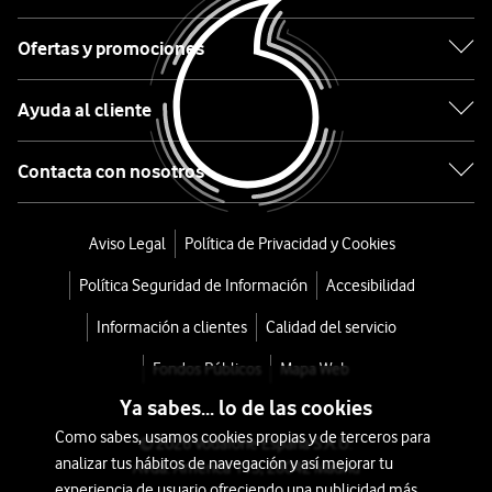
Rowenta
Ofertas y promociones
Aspiradora
Ayuda al cliente
sin
cable
Contacta con nosotros
especial
Aviso Legal
Política de Privacidad y Cookies
Mascotas
Política Seguridad de Información
Accesibilidad
X-
Información a clientes
Calidad del servicio
Force
Fondos Públicos
Mapa Web
Flex
Ya sabes... lo de las cookies
14.60
Como sabes, usamos cookies propias y de terceros para
© 2026 Vodafone España S.A.U.
analizar tus hábitos de navegación y así mejorar tu
Avda. América 115, 28042 Madrid
desde
experiencia de usuario ofreciendo una publicidad más