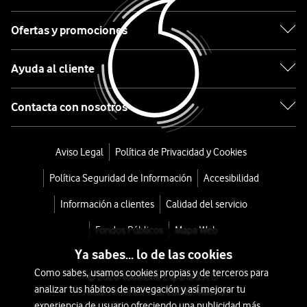
Verde
Ofertas y promociones
desde
Ayuda al cliente
252
€
Contacta con nosotros
o
5
€/mes
x
Aviso Legal
Política de Privacidad y Cookies
36
Política Seguridad de Información
Accesibilidad
meses
+
Información a clientes
Calidad del servicio
Tarifa
Fondos Públicos
Mapa Web
Móvil
Ya sabes... lo de las cookies
Como sabes, usamos cookies propias y de terceros para
© 2026 Vodafone España S.A.U.
analizar tus hábitos de navegación y así mejorar tu
Avda. América 115, 28042 Madrid
experiencia de usuario ofreciendo una publicidad más