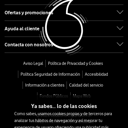
Ofertas y promociones
desde
684
€
799€
Ayuda al cliente
o
14
Contacta con nosotros
€/mes
x
36
Aviso Legal
Política de Privacidad y Cookies
meses
+
Política Seguridad de Información
Accesibilidad
Tarifa
Información a clientes
Calidad del servicio
Móvil
Fondos Públicos
Mapa Web
Ya sabes... lo de las cookies
Como sabes, usamos cookies propias y de terceros para
© 2026 Vodafone España S.A.U.
analizar tus hábitos de navegación y así mejorar tu
Avda. América 115, 28042 Madrid
experiencia de usuario ofreciendo una publicidad más