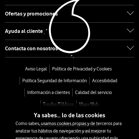
72
€
99€
Ofertas y promociones
o
2
Ayuda al cliente
€/mes
x
36
Contacta con nosotros
meses
+
Tarifa
Aviso Legal
Política de Privacidad y Cookies
Móvil
Política Seguridad de Información
Accesibilidad
Información a clientes
Calidad del servicio
Fondos Públicos
Mapa Web
Ya sabes... lo de las cookies
Como sabes, usamos cookies propias y de terceros para
© 2026 Vodafone España S.A.U.
analizar tus hábitos de navegación y así mejorar tu
Avda. América 115, 28042 Madrid
experiencia de usuario ofreciendo una publicidad más