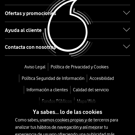
16
FS
Ofertas y promociones
5G
Ayuda al cliente
512GB
Contacta con nosotros
Morado
desde
Aviso Legal
Política de Privacidad y Cookies
612
Política Seguridad de Información
Accesibilidad
€
799€
o
Información a clientes
Calidad del servicio
12
Fondos Públicos
Mapa Web
€/mes
x
Ya sabes... lo de las cookies
36
Como sabes, usamos cookies propias y de terceros para
meses
© 2026 Vodafone España S.A.U.
analizar tus hábitos de navegación y así mejorar tu
Avda. América 115, 28042 Madrid
+
experiencia de usuario ofreciendo una publicidad más