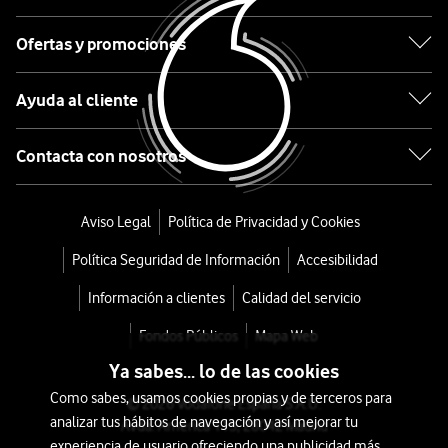
165
Ofertas y promociones
Blanco
43mm
Ayuda al cliente
desde
Contacta con nosotros
252
€
280€
Aviso Legal
Política de Privacidad y Cookies
o
5
Política Seguridad de Información
Accesibilidad
€/mes
x
Información a clientes
Calidad del servicio
36
meses
Fondos Públicos
Mapa Web
+
Ya sabes... lo de las cookies
Tarifa
Como sabes, usamos cookies propias y de terceros para
© 2026 Vodafone España S.A.U.
Móvil
analizar tus hábitos de navegación y así mejorar tu
Avda. América 115, 28042 Madrid
experiencia de usuario ofreciendo una publicidad más