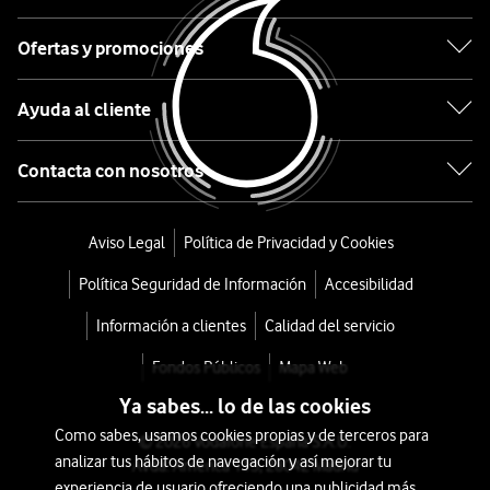
Patinete
Ofertas y promociones
Eléctrico
Ayuda al cliente
F3
PRO
Contacta con nosotros
E
Aviso Legal
Política de Privacidad y Cookies
desde
Política Seguridad de Información
Accesibilidad
576
€
Información a clientes
Calidad del servicio
o
Fondos Públicos
Mapa Web
12
Ya sabes... lo de las cookies
€/mes
x
Como sabes, usamos cookies propias y de terceros para
36
© 2026 Vodafone España S.A.U.
analizar tus hábitos de navegación y así mejorar tu
Avda. América 115, 28042 Madrid
meses
experiencia de usuario ofreciendo una publicidad más