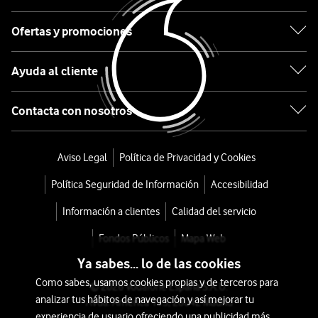
Lumea
Ofertas y promociones
Series
Ayuda al cliente
9900
BRI951-
Contacta con nosotros
01
Aviso Legal
Política de Privacidad y Cookies
desde
Política Seguridad de Información
Accesibilidad
540
€
600€
Información a clientes
Calidad del servicio
o
Fondos Públicos
Mapa Web
11
Ya sabes... lo de las cookies
€/mes
x
Como sabes, usamos cookies propias y de terceros para
36
© 2026 Vodafone España S.A.U.
analizar tus hábitos de navegación y así mejorar tu
Avda. América 115, 28042 Madrid
meses
experiencia de usuario ofreciendo una publicidad más