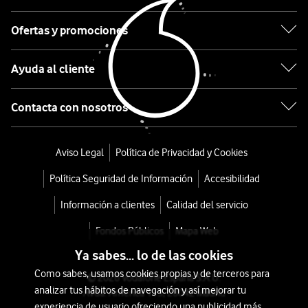
M6
5G
Ofertas y promociones
SA
Ayuda al cliente
128GB
Contacta con nosotros
Negro
desde
Aviso Legal
Política de Privacidad y Cookies
288
Política Seguridad de Información
Accesibilidad
€
o
Información a clientes
Calidad del servicio
6
Fondos Públicos
Mapa Web
€/mes
x
Ya sabes... lo de las cookies
36
Como sabes, usamos cookies propias y de terceros para
meses
© 2026 Vodafone España S.A.U.
analizar tus hábitos de navegación y así mejorar tu
Avda. América 115, 28042 Madrid
+
experiencia de usuario ofreciendo una publicidad más