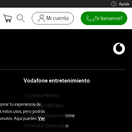
Ayuda
Mi cuenta
¿Te llamamos?
Abrir buscador. Abre en ventana modal
Ir a la pagina acceso clientes. Abre en p
Mi Vodafone
Móviles y dispositivos
Añadir línea adicional
Mis facturas
Mis pedidos
Vodafone entretenimiento
Recargas
Contratar Netflix
jorar tu experiencia de
Contratar HBO Max
s estos usos, pero podrás
Contratar Amazon Prime
Ver
 minutos. Aquí puedes
Contratar Disney plus