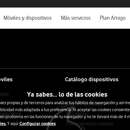
os, ayuda e idioma
rio
Móviles y dispositivos
Más servicios
Plan Amigo
one TV
Móviles
Alianza Vodafone e Iberdrola
l 5G
Imagen y Sonido
Servicios avanzados
tura
Ver todos
encias
viles
Catálogo dispositivos
Ya sabes... lo de las cookies
tados
Móviles iPhone
s propias y de terceros para analizar tus hábitos de navegación y así me
Móviles Samsung
blicidad más adaptada a tus preferencia. Al aceptar las cookies consiente
epago Móvil
PS5 digital
 sin problema en las funciones de tu navegador y no te llevará más de 4
ies.
Configurar cookies
Financiar móvil a plazos
Y aquí