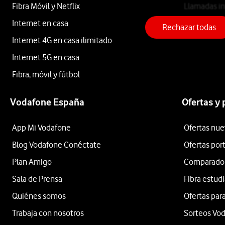
X5C
Fibra Móvil y Netflix
Llamadas in
Internet en casa
Teléfono fij
Rechazar todas
Plus
Internet 4G en casa ilimitado
Internet 5G en casa
Fibra, móvil y fútbol
4G
Vodafone España
Ofertas y
256GB
App Mi Vodafone
Ofertas nue
Blog Vodafone Conéctate
Ofertas por
Negro
Plan Amigo
Comparador 
Sala de Prensa
Fibra estud
desde
Quiénes somos
Ofertas para
162
Trabaja con nosotros
Sorteos Vo
€