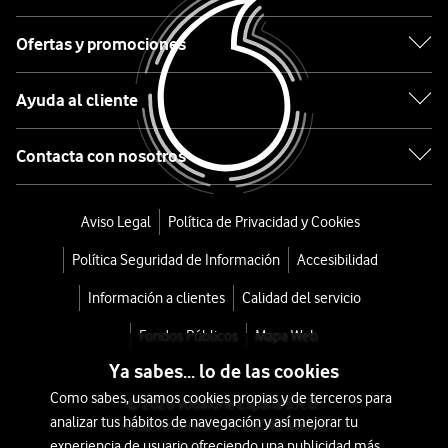
Pro
Ofertas y promociones
256GB
Plata
Ayuda al cliente
desde
Contacta con nosotros
1.224
€
Aviso Legal
Política de Privacidad y Cookies
o
31
Política Seguridad de Información
Accesibilidad
€/mes
x
Información a clientes
Calidad del servicio
36
meses
Fondos Públicos
Mapa Web
+
Ya sabes... lo de las cookies
Tarifa
Como sabes, usamos cookies propias y de terceros para
© 2026 Vodafone España S.A.U.
Móvil
analizar tus hábitos de navegación y así mejorar tu
Avda. América 115, 28042 Madrid
experiencia de usuario ofreciendo una publicidad más