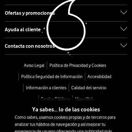
S26
Ultra
Ofertas y promociones
5G
Ayuda al cliente
512GB
Contacta con nosotros
Violeta
desde
Aviso Legal
Política de Privacidad y Cookies
1.296
Política Seguridad de Información
Accesibilidad
€
1.649€
o
Información a clientes
Calidad del servicio
34,61
Fondos Públicos
Mapa Web
€/mes
x
Ya sabes... lo de las cookies
36
Como sabes, usamos cookies propias y de terceros para
meses
© 2026 Vodafone España S.A.U.
analizar tus hábitos de navegación y así mejorar tu
Avda. América 115, 28042 Madrid
+
experiencia de usuario ofreciendo una publicidad más