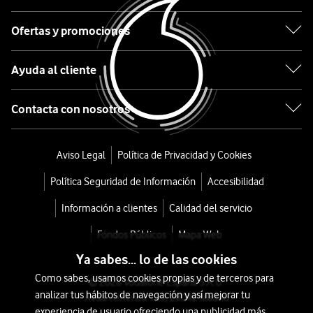
Note
15
Ofertas y promociones
5G
Ayuda al cliente
256GB
Contacta con nosotros
Negro
desde
Aviso Legal
Política de Privacidad y Cookies
252
Política Seguridad de Información
Accesibilidad
€
299€
o
Información a clientes
Calidad del servicio
5
Fondos Públicos
Mapa Web
€/mes
x
Ya sabes... lo de las cookies
36
Como sabes, usamos cookies propias y de terceros para
meses
© 2026 Vodafone España S.A.U.
analizar tus hábitos de navegación y así mejorar tu
Avda. América 115, 28042 Madrid
+
experiencia de usuario ofreciendo una publicidad más